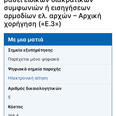
συμφωνιών ή εισηγήσεων
αρμοδίων ελ. αρχών – Αρχική
χορήγηση («Ε.3»)
Μετάβαση σε:
πλοήγηση
,
αναζήτηση
Με μια ματιά
Σημεία εξυπηρέτησης
Παρέχεται μόνο ψηφιακά
Ψηφιακά σημεία παροχής
Ηλεκτρονική αίτηση
Αριθμός δικαιολογητικών
5
Κόστος
166 €