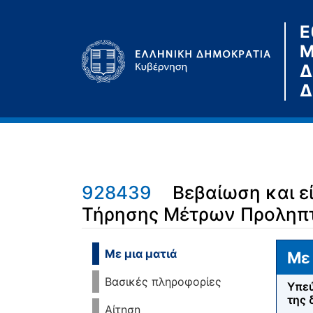
Ε
Μ
Δ
Δ
928439
Βεβαίωση και ε
Τήρησης Μέτρων Προληπτ
Μετάβαση σε:
πλοήγηση
,
αναζήτηση
Με μια ματιά
Με 
Βασικές πληροφορίες
Υπεύ
της 
Αίτηση