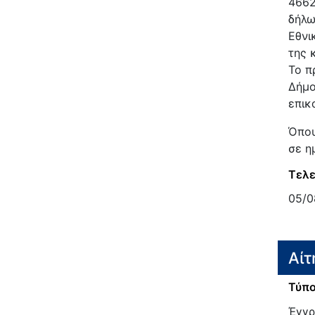
4662
δήλω
Εθνι
της 
Το π
Δήμο
επικ
Όπου
σε η
Τελε
05/0
Αίτ
Τύπο
Έγγρ