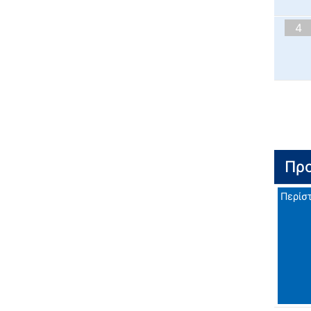
4
Προ
Περίσ