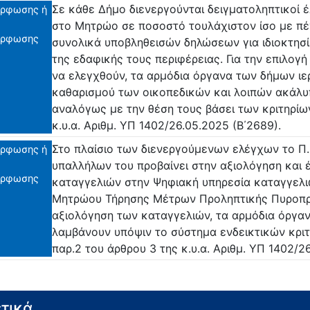
Σε κάθε Δήμο διενεργούνται δειγματοληπτικοί 
ρφωσης ή
στο Μητρώο σε ποσοστό τουλάχιστον ίσο με πέ
όρφωσης
συνολικά υποβληθεισών δηλώσεων για ιδιοκτησί
της εδαφικής τους περιφέρειας. Για την επιλογ
να ελεγχθούν, τα αρμόδια όργανα των δήμων ι
καθαρισμού των οικοπεδικών και λοιπών ακάλ
αναλόγως με την θέση τους βάσει των κριτηρίω
κ.υ.α. Αριθμ. ΥΠ 1402/26.05.2025 (Β΄2689).
Στο πλαίσιο των διενεργούμενων ελέγχων το Π.
ρφωσης ή
υπαλλήλων του προβαίνει στην αξιολόγηση και
όρφωσης
καταγγελιών στην Ψηφιακή υπηρεσία καταγγελι
Μητρώου Τήρησης Μέτρων Προληπτικής Πυροπροσ
αξιολόγηση των καταγγελιών, τα αρμόδια όργα
λαμβάνουν υπόψιν το σύστημα ενδεικτικών κρι
παρ.2 του άρθρου 3 της κ.υ.α. Αριθμ. ΥΠ 1402/2
τικά