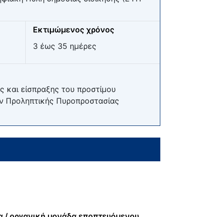
Εκτιμώμενος χρόνος
3 έως 35 ημέρες
ς και είσπραξης του προστίμου
ων Προληπτικής Πυροπροστασίας
α / οργανική μονάδα εποπτευόμενου