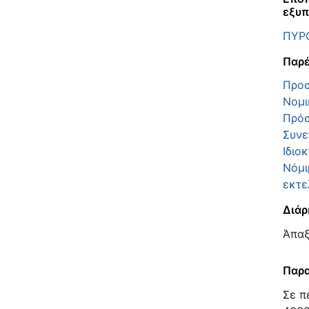
εξυπ
ΠΥΡ
Παρέ
Προσ
Νομι
Πρόσ
Συνε
Ιδιο
Νόμι
εκτε
Διάρ
Άπα
Παρα
Σε π