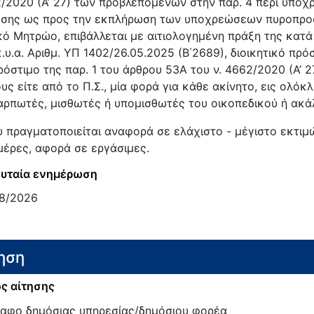
/2020 (Α’ 27) των προβλεπόμενων στην παρ. 4 περί υποχ
σης ως προς την εκπλήρωση των υποχρεώσεων πυροπροστ
κό Μητρώο, επιβάλλεται με αιτιολογημένη πράξη της κατ
κ.υ.α. Αριθμ. ΥΠ 1402/26.05.2025 (Β΄2689), διοικητικό πρό
ρόστιμο της παρ. 1 του άρθρου 53Α του ν. 4662/2020 (Α’ 2
υς είτε από το Π.Σ., μία φορά για κάθε ακίνητο, εις ολόκ
αρπωτές, μισθωτές ή υπομισθωτές του οικοπεδικού ή ακ
 πραγματοποιείται αναφορά σε ελάχιστο - μέγιστο εκτιμ
μέρες, αφορά σε εργάσιμες.
υταία ενημέρωση
8/2026
ηση
ς αίτησης
αφο δημόσιας υπηρεσίας/δημόσιου φορέα