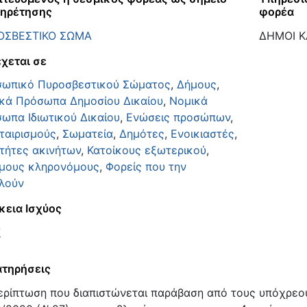
ηρέτησης
φορέα
ΟΣΒΕΣΤΙΚΟ ΣΩΜΑ
ΔΗΜΟΙ Κ
χεται σε
ωπικό Πυροσβεστικού Σώματος
,
Δήμους
,
κά Πρόσωπα Δημοσίου Δικαίου
,
Νομικά
ωπα Ιδιωτικού Δικαίου
,
Ενώσεις προσώπων
,
ταιρισμούς
,
Σωματεία
,
Δημότες
,
Ενοικιαστές
,
κτήτες ακινήτων
,
Κατοίκους εξωτερικού
,
μους κληρονόμους
,
Φορείς που την
λούν
κεια Ισχύος
ξ
τηρήσεις
ερίπτωση που διαπιστώνεται παράβαση από τους υπόχρεους