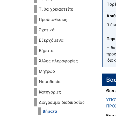
Παρέ
Τι θα χρειαστείτε
Αριθ
Προϋποθέσεις
0 έω
Σχετικά
Περ
Εξερχόμενα
Η δι
Βήματα
προσ
Ιδιο
Άλλες πληροφορίες
Μητρώα
Βασ
Νομοθεσία
Θεσμ
Κατηγορίες
ΥΠΟΥ
Διάγραμμα διαδικασίας
ΠΡΟ
Βήματα
Εποπ