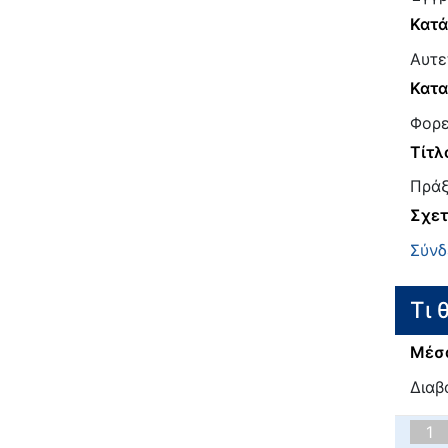
Κατ
Αυτε
Κατα
Φορε
Τίτλ
Πράξ
Σχετ
Σύνδ
Τι 
Μέσα
Διαβ
1