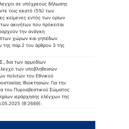
έλεγχοι σε υπόχρεους δήλωσης
ντε τοις εκατό (5%) των
ες κείμενες εντός των ορίων
ή των ακινήτων που πρόκειται
εραρχούν την ανάγκη
υπτων χώρων και γηπέδων
ν της παρ.2 του άρθρου 3 της
Σ., δια των αρμοδίων
 έλεγχο των υποβληθεισών
ών πολιτών του Εθνικού
τασίας Ιδιοκτησιών. Για την
να του Πυροσβεστικού Σώματος
τηρίων ιεράρχησης ελέγχων της
6.05.2025 (Β΄2689).