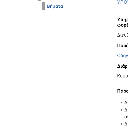
ΥΠΟ
Βήματα
Υπηρ
φορ
Διευ
Παρέ
Οδηγ
Διάρ
Κυμα
Παρα
Δ
Δ
α
Δ