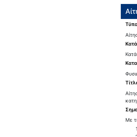
Αίτ
Τύπο
Αίτη
Κατ
Κατά
Κατα
Φυσι
Τίτλ
Αίτη
κατη
Σημε
Με τ