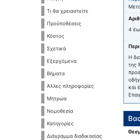
Μετα
Τι θα χρειαστείτε
Αριθ
Προϋποθέσεις
4 έω
Κόστος
Περ
Σχετικά
Η δι
Εξερχόμενα
της 
προσ
Βήματα
οδήγ
Άλλες πληροφορίες
και 
Επαγ
Μητρώα
Νομοθεσία
Βασ
Κατηγορίες
Θεσμ
Διάγραμμα διαδικασίας