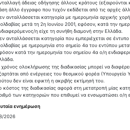
νταλλαγή άδειας οδήγησης άλλους κράτους (εξαιρούνται κρά
άση άλλο έγγραφο που τυχόν εκδίδεται από τις αρχές άλ
εν ανταλλάσσεται κατηγορία με ημερομηνία αρχικής χορή
ολδαβίας μετά τη 2η Ιουνίου 2001, εφόσον, κατά την ημε
νδιαφερόμενος/η είχε τη συνήθη διαμονή στην Ελλάδα.
εν ανταλλάσσεται κατηγορία που εμπεριέχεται σε έντυπο
ολδαβίας με ημερομηνία στο σημείο 4α του εντύπου μεταγ
φόσον κατά την ημερομηνία του σημείου 4α ο/η ενδιαφερ
λλάδα.
 χρόνος ολοκλήρωσης της διαδικασίας μπορεί να διαφέρε
ξαρτάται από ενέργειες του θεσμικού φορέα (Υπουργείο
ούτου δεν είναι εφικτή η ακριβής εκτίμησή του.
ο κόστος της διαδικασίας αφορά στη μετατροπή μίας κατη
ριθμό των κατηγοριών που επιθυμεί να ενσωματώσει ο/η 
υταία ενημέρωση
8/2026