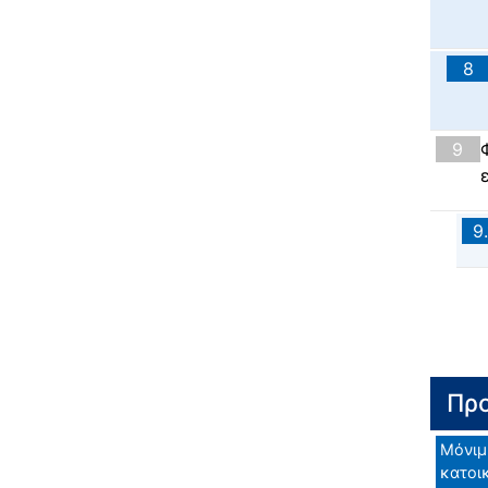
8
9
9.
Προ
Μόνιμ
κατοικ