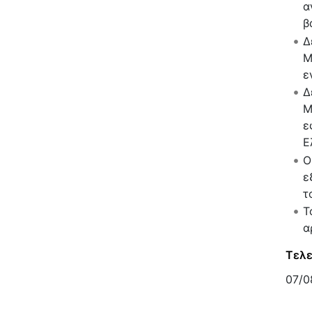
α
β
Δ
Μ
ε
Δ
Μ
ε
Ε
Ο
ε
τ
Τ
α
Τελε
07/0