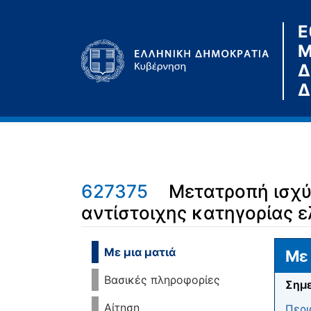
Ε
Μ
Δ
Δ
627375
Μετατροπή ισχύ
αντίστοιχης κατηγορίας 
Μετάβαση σε:
πλοήγηση
,
αναζήτηση
Με μια ματιά
Με 
Βασικές πληροφορίες
Σημε
Αίτηση
Περι