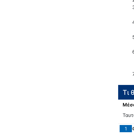
Τι 
Μέσα
Ταυτ
1