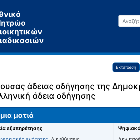
θνικό
ητρώο
ιοικητικών
ιαδικασιών
Εκτύπωση
ουσας άδειας οδήγησης της Δημοκρ
ελληνική άδεια οδήγησης
μια ματιά
ία εξυπηρέτησης
Ψηφιακά
φερειακές ενότητες
, Διευθύνσεις
Δεν παρ