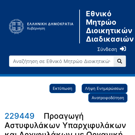
Εθνικό
Μητρώο
Διοικητικών
Διαδικασιών
Σύνδεση
Εκτύπωση
Λήψη Ενημερώσεων
Ανατροφοδότηση
229449
Προαγωγή
Αστυφυλάκων Υπαρχιφυλάκων
και Αρχιφυλάκων με Οργανική