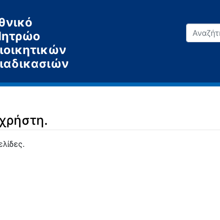
θνικό
ητρώο
ιοικητικών
ιαδικασιών
 χρήστη.
ελίδες.