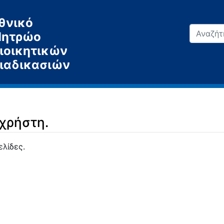
θνικό
ητρώο
ιοικητικών
ιαδικασιών
 χρήστη.
ελίδες.