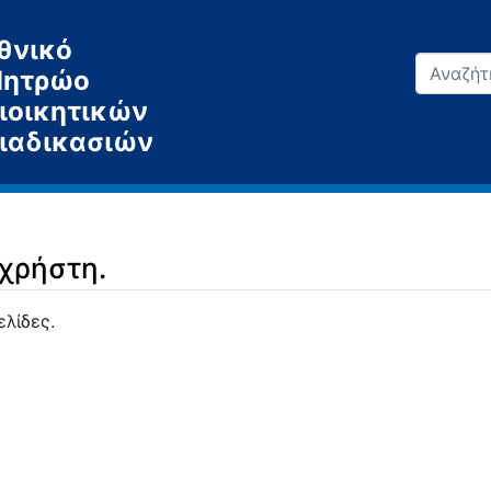
θνικό
ητρώο
ιοικητικών
ιαδικασιών
 χρήστη.
ελίδες.