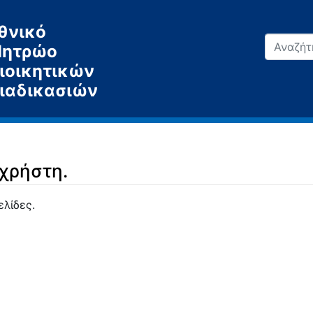
θνικό
ητρώο
ιοικητικών
ιαδικασιών
 χρήστη.
ελίδες.