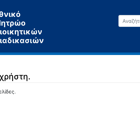
θνικό
ητρώο
ιοικητικών
ιαδικασιών
 χρήστη.
ελίδες.