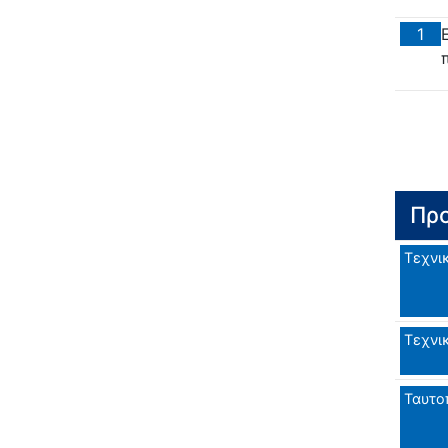
1
Προ
Τεχνι
Τεχνι
Ταυτο