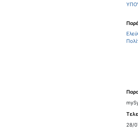
ΥΠΟ
Παρέ
Ελεύ
Πολί
Παρα
mySy
Τελε
28/0