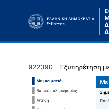
Ε
Μ
Δ
Δ
922390
Εξυπηρέτηση με
Μετάβαση σε:
πλοήγηση
,
αναζήτηση
Με μια ματιά
Με 
Βασικές πληροφορίες
Σημε
Αίτηση
Παρέ