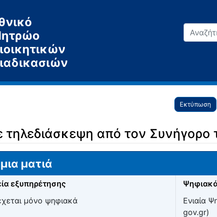
θνικό
ητρώο
ιοικητικών
ιαδικασιών
Εκτύπωση
 τηλεδιάσκεψη από τον Συνήγορο 
μια ματιά
ία εξυπηρέτησης
Ψηφιακά
χεται μόνο ψηφιακά
Ενιαία Ψ
gov.gr)