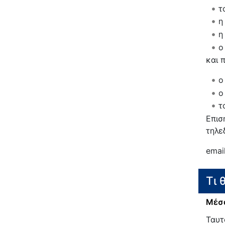
τ
η
η
ο
και 
ο
ο
τ
Επισ
τηλε
emai
Τι 
Μέσα
Ταυτ