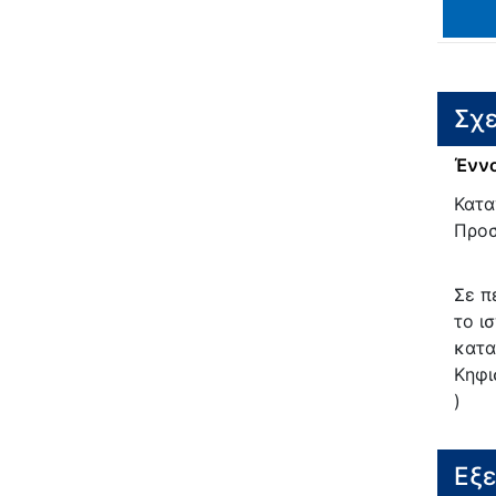
Σχε
Έννο
Κατα
Προσ
Σε π
το ι
κατα
Κηφι
)
Εξ