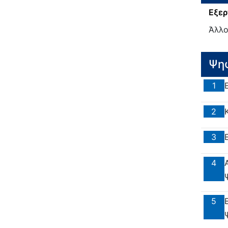
Εξερ
Άλλ
Ψη
1
2
3
4
5