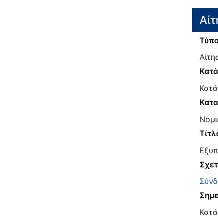
Αίτ
Τύπο
Αίτη
Κατ
Κατά
Κατα
Νομι
Τίτλ
Εξυπ
Σχετ
Σύνδ
Σημε
Κατά