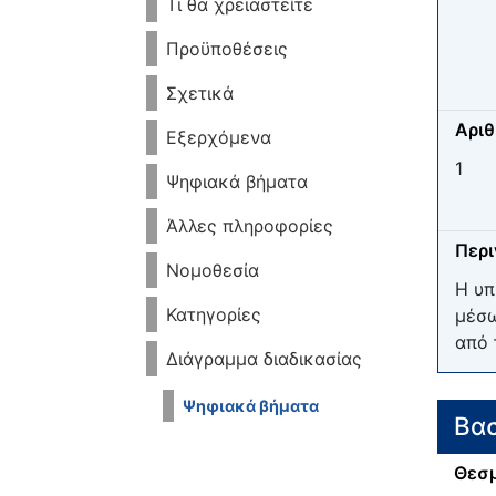
Τι θα χρειαστείτε
Προϋποθέσεις
Σχετικά
Αριθ
Εξερχόμενα
1
Ψηφιακά βήματα
Άλλες πληροφορίες
Περ
Νομοθεσία
Η υπ
Κατηγορίες
μέσω
από 
Διάγραμμα διαδικασίας
Ψηφιακά βήματα
Βασ
Θεσμ