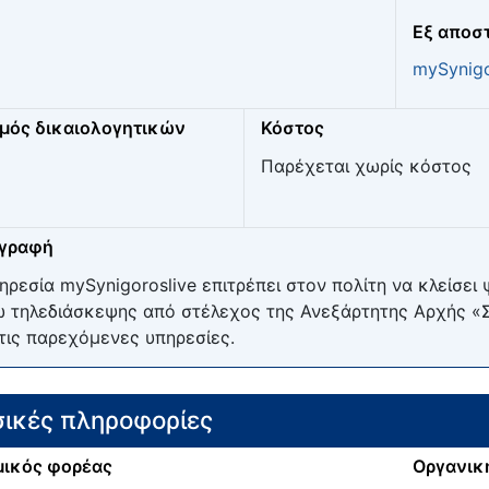
Eξ αποσ
mySynigo
μός δικαιολογητικών
Κόστος
Παρέχεται χωρίς κόστος
ιγραφή
ηρεσία mySynigoroslive επιτρέπει στον πολίτη να κλείσει
 τηλεδιάσκεψης από στέλεχος της Ανεξάρτητης Αρχής «Σ
τις παρεχόμενες υπηρεσίες.
ικές πληροφορίες
ικός φορέας
Οργανικ