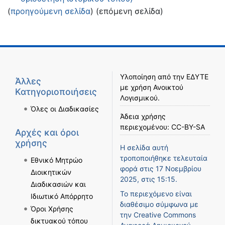
(
προηγούμενη σελίδα
) (επόμενη σελίδα)
Υλοποίηση από την
ΕΔΥΤΕ
Άλλες
με χρήση
Ανοικτού
Κατηγοριοποιήσεις
Λογισμικού
.
Όλες οι Διαδικασίες
Άδεια χρήσης
περιεχομένου:
CC-BY-SA
Αρχές και όροι
χρήσης
Η σελίδα αυτή
τροποποιήθηκε τελευταία
Εθνικό Μητρώο
φορά στις 17 Νοεμβρίου
Διοικητικών
2025, στις 15:15.
Διαδικασιών και
Το περιεχόμενο είναι
Ιδιωτικό Απόρρητο
διαθέσιμο σύμφωνα με
Όροι Χρήσης
την
Creative Commons
δικτυακού τόπου