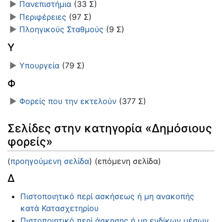
►
Πανεπιστήμια
‎
(33 Σ)
►
Περιφέρειες
‎
(97 Σ)
►
Πλοηγικούς Σταθμούς
‎
(9 Σ)
Υ
►
Υπουργεία
‎
(79 Σ)
Φ
►
Φορείς που την εκτελούν
‎
(377 Σ)
Σελίδες στην κατηγορία «Δημόσιους
φορείς»
(
προηγούμενη σελίδα
) (επόμενη σελίδα)
Δ
Πιστοποιητικό περί ασκήσεως ή μη ανακοπής
κατά Κατασχετηρίου
Πιστοποιητικό περί άσκησης ή μη ενδίκων μέσων