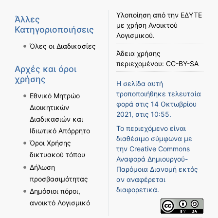
Υλοποίηση από την
ΕΔΥΤΕ
Άλλες
με χρήση
Ανοικτού
Κατηγοριοποιήσεις
Λογισμικού
.
Όλες οι Διαδικασίες
Άδεια χρήσης
περιεχομένου:
CC-BY-SA
Αρχές και όροι
χρήσης
Η σελίδα αυτή
τροποποιήθηκε τελευταία
Εθνικό Μητρώο
φορά στις 14 Οκτωβρίου
Διοικητικών
2021, στις 10:55.
Διαδικασιών και
Το περιεχόμενο είναι
Ιδιωτικό Απόρρητο
διαθέσιμο σύμφωνα με
Όροι Χρήσης
την
Creative Commons
δικτυακού τόπου
Αναφορά Δημιουργού-
Δήλωση
Παρόμοια Διανομή
εκτός
προσβασιμότητας
αν αναφέρεται
διαφορετικά.
Δημόσιοι πόροι,
ανοικτό Λογισμικό