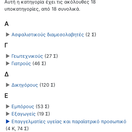
Αυτή η κατηγορία έχει τις ακόλουθες 18
υποκατηγορίες, από 18 συνολικά.
Α
►
Ασφαλιστικούς διαμεσολαβητές
‎
(2 Σ)
Γ
►
Γεωτεχνικούς
‎
(27 Σ)
►
Γιατρούς
‎
(46 Σ)
Δ
►
Δικηγόρους
‎
(120 Σ)
Ε
►
Εμπόρους
‎
(53 Σ)
►
Εξαγωγείς
‎
(19 Σ)
►
Επαγγελματίες υγείας και παραϊατρικό προσωπικό
(4 Κ, 74 Σ)