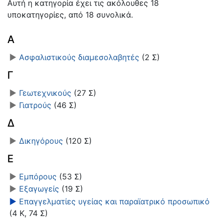
Αυτή η κατηγορία έχει τις ακόλουθες 18
υποκατηγορίες, από 18 συνολικά.
Α
►
Ασφαλιστικούς διαμεσολαβητές
‎
(2 Σ)
Γ
►
Γεωτεχνικούς
‎
(27 Σ)
►
Γιατρούς
‎
(46 Σ)
Δ
►
Δικηγόρους
‎
(120 Σ)
Ε
►
Εμπόρους
‎
(53 Σ)
►
Εξαγωγείς
‎
(19 Σ)
►
Επαγγελματίες υγείας και παραϊατρικό προσωπικό
(4 Κ, 74 Σ)