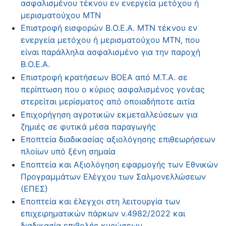
ασφαλισμένου τέκνου εν ενεργεία μετόχου ή
μερισματούχου ΜΤΝ
Επιστροφή εισφορών Β.Ο.Ε.Α. ΜΤΝ τέκνου εν
ενεργεία μετόχου ή μερισματούχου ΜΤΝ, που
είναι παράλληλα ασφαλισμένο για την παροχή
Β.Ο.Ε.Α.
Επιστροφή κρατήσεων ΒΟΕΑ από Μ.Τ.Α. σε
περίπτωση που ο κύριος ασφαλισμένος γονέας
στερείται μερίσματος από οποιαδήποτε αιτία
Επιχορήγηση αγροτικών εκμεταλλεύσεων για
ζημιές σε φυτικά μέσα παραγωγής
Εποπτεία διαδικασίας αξιολόγησης επιθεωρήσεων
πλοίων υπό ξένη σημαία
Εποπτεία και Αξιολόγηση εφαρμογής των Εθνικών
Προγραμμάτων Ελέγχου των Σαλμονελλώσεων
(ΕΠΕΣ)
Εποπτεία και έλεγχοι στη λειτουργία των
επιχειρηματικών πάρκων ν.4982/2022 και
διαδικασία επιβολής κυρώσεων