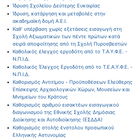
Ίδρυση Σχολείου Δεύτερης Ευκαιρίας
Ίδρυση, κατάργηση και μεταβολές στην
ακαδημαϊκή δομή Α.Ε.Ι.
Καθ' υπέρβαση χωρίς εξετάσεις εισαγωγή στη
Σχολή Αξιωματικών των πέντε πρώτων κατά
σειρά αποφοίτησης από τη Σχολή Πυροσβεστών
Καθολικός έλεγχος εργοδότη από το Τ.Α.Υ.Φ.Ε. -
Ν.Π.Ι.Δ.
Καθολικός Έλεγχος Εργοδότη από το Τ.Ε.Α.Υ.Φ.Ε. -
Ν.Π.Ι.Δ.
Καθορισμός Αντιτίμου - Προϋποθέσεων Ελεύθερης
Επίσκεψης Αρχαιολογικών Χώρων, Μουσείων και
Μνημείων του Κράτους
Καθορισμός αριθμού εισακτέων εισαγωγικού
διαγωνισμού της Εθνικής Σχολής Δημόσιας
Διοίκησης και Αυτοδιοίκησης (ΕΣΔΔΑ)
Καθορισμός στολής ένστολου προσωπικού
Ελληνικής Αστυνομίας