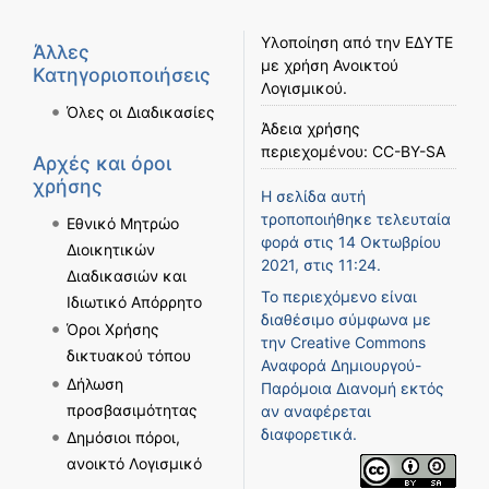
Υλοποίηση από την
ΕΔΥΤΕ
Άλλες
με χρήση
Ανοικτού
Κατηγοριοποιήσεις
Λογισμικού
.
Όλες οι Διαδικασίες
Άδεια χρήσης
περιεχομένου:
CC-BY-SA
Αρχές και όροι
χρήσης
Η σελίδα αυτή
τροποποιήθηκε τελευταία
Εθνικό Μητρώο
φορά στις 14 Οκτωβρίου
Διοικητικών
2021, στις 11:24.
Διαδικασιών και
Το περιεχόμενο είναι
Ιδιωτικό Απόρρητο
διαθέσιμο σύμφωνα με
Όροι Χρήσης
την
Creative Commons
δικτυακού τόπου
Αναφορά Δημιουργού-
Δήλωση
Παρόμοια Διανομή
εκτός
προσβασιμότητας
αν αναφέρεται
διαφορετικά.
Δημόσιοι πόροι,
ανοικτό Λογισμικό