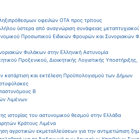
ηξιπρόθεσμων οφειλών ΟΤΑ προς τρίτους
λλήλου ύστερα από αναγνώριση συνάφειας μεταπτυχιακού 
υνομικού Προσωπικού Ειδικών Φρουρών και Συνοριακών 
νοριακών Φυλάκων στην Ελληνική Αστυνομία
τικού Προξενικού, Διοικητικής Λογιστικής Υποστήριξης,
ην κατάρτιση και εκτέλεση Προϋπολογισμού των Δήμων
στυφύλακες
παστυνόμους Β
ών Λιμένων
ης ιστορίας του αστυνομικού θεσμού στην Ελλάδα
ωρητών Κράτους Λιμένα
ηση αγροτικών εκμεταλλεύσεων για την αντιμετώπιση ζη
σολαβητή για τη διεξαγωγή των Δημοσίων Υπαιθρίων Συν