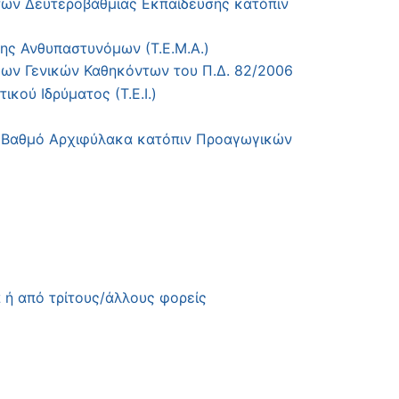
ων Δευτεροβάθμιας Εκπαίδευσης κατόπιν
ς Ανθυπαστυνόμων (Τ.Ε.Μ.Α.)
ων Γενικών Καθηκόντων του Π.Δ. 82/2006
ού Ιδρύματος (Τ.Ε.Ι.)
 Βαθμό Αρχιφύλακα κατόπιν Προαγωγικών
 ή από τρίτους/άλλους φορείς
)