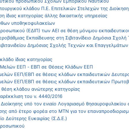
ευτικού προσωπικού Σχολών Εμπορικού Ναυτικού
ουργικού κλάδου Π.Ε. Επιτελικών Στελεχών της Διοίκηση
η ίδιας κατηγορίας άλλης δικαστικής υπηρεσίας
ισθων υποθηκοφυλακείων
Προσωπικού (ΕΔΙΠ) των ΑΕΙ σε θέση μόνιμου εκπαιδευτικ
εροβάθμιας Εκπαίδευσης στη Σιβιτανίδειο Δημόσια Σχολή
Σιβιτανιδείου Δημόσιας Σχολής Τεχνών και Επαγγελμάτων
κλάδο ίδιας κατηγορίας
 Μελών ΕΕΠ - ΕΒΠ σε Θέσεις Κλάδων ΕΕΠ
μελών ΕΕΠ/ΕΒΠ σε θέσεις κλάδων εκπαιδευτικών Δευτερ
 μελών ΕΕΠ/ΕΒΠ σε θέσεις κλάδων εκπαιδευτικών Πρωτοβ
 θέση κλάδου ανώτερης κατηγορίας
ρέκκλιση του ν. 4440/2016
Διοίκησης υπό τον ενιαίο Λογαριασμό θησαυροφυλακίου 
σης από έτερο φορέα στο ΜΤΝ για τον επαναπροσδιορισ
 Δεύτερης Ευκαιρίας (Σ.Δ.Ε.)
προσωπικού