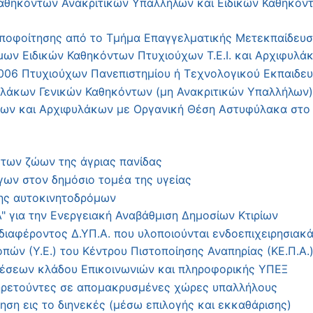
θηκόντων Ανακριτικών Υπαλλήλων και Ειδικών Καθηκόντ
οφοίτησης από το Τμήμα Επαγγελματικής Μετεκπαίδευση
 Ειδικών Καθηκόντων Πτυχιούχων Τ.Ε.Ι. και Αρχιφυλάκ
6 Πτυχιούχων Πανεπιστημίου ή Τεχνολογικού Εκπαιδευτικ
άκων Γενικών Καθηκόντων (μη Ανακριτικών Υπαλλήλων)
ν και Αρχιφυλάκων με Οργανική Θέση Αστυφύλακα στο
των ζώων της άγριας πανίδας
ων στον δημόσιο τομέα της υγείας
ης αυτοκινητοδρόμων
για την Ενεργειακή Αναβάθμιση Δημοσίων Κτιρίων
ιαφέροντος Δ.ΥΠ.Α. που υλοποιούνται ενδοεπιχειρησιακά
ών (Υ.Ε.) του Κέντρου Πιστοποίησης Αναπηρίας (ΚΕ.Π.Α.
θέσεων κλάδου Επικοινωνιών και πληροφορικής ΥΠΕΞ
πηρετούντες σε απομακρυσμένες χώρες υπαλλήλους
ηση εις το διηνεκές (μέσω επιλογής και εκκαθάρισης)