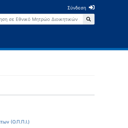
Σύνδεση
ων (Ο.Π.Π.Ι.)