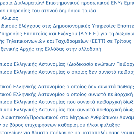
ρεσία Διπλωματών/ Επιστημονικού προσωπικού ΕΝΥ/ Εμπ
ε υπηρεσίες του στενού δημόσιου τομέα
Αλιείας
δικούς Ελέγχους στις Δημοσιονομικές Υπηρεσίες Εποπτεία
πηρεσίες Εποπτείας και Ελέγχου (Δ.Υ.Ε.Ε.) για τη διεξα
ής Τηλεπικοινωνιών και Ταχυδρομείων (ΕΕΤΤ) σε Τρίτους
οξενικής Αρχής της Ελλάδας στην αλλοδαπή
ικού Ελληνικής Αστυνομίας (Διαδικασία ενώπιων Πειθαρχ
κού Ελληνικής Αστυνομίας ο οποίος δεν συνιστά πειθαρχ
κού Ελληνικής Αστυνομίας ο οποίος δεν συνιστά πειθαρχι
ικού Ελληνικής Αστυνομίας ο οποίος συνιστά πειθαρχική
κού Ελληνικής Αστυνομίας που συνιστά πειθαρχική δίωξη
κού Ελληνικής Αστυνομίας που συνιστά πειθαρχική δίωξη
 Διοικητικού/Προσωπικού στο Μητρώο Ανθρώπινου Δυναμ
ν σε βάρος επιχειρήσεων καθαρισμού ή/και φύλαξης
τοιχείων για θέματα πρόληψης και καταπολέμησης νομι