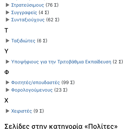
►
Στρατεύσιμους
‎
(76 Σ)
►
Συγγραφείς
‎
(4 Σ)
►
Συνταξιούχους
‎
(62 Σ)
Τ
►
Ταξιδιώτες
‎
(6 Σ)
Υ
►
Υποψήφιους για την Τριτοβάθμια Εκπαίδευση
‎
(2 Σ)
Φ
►
Φοιτητές/σπουδαστές
‎
(99 Σ)
►
Φορολογούμενους
‎
(23 Σ)
Χ
►
Χειριστές
‎
(9 Σ)
Σελίδες στην κατηγορία «Πολίτες»