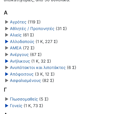
Α
►
Αγρότες
‎
(119 Σ)
►
Αθλητές / Προπονητές
‎
(31 Σ)
►
Αλιείς
‎
(61 Σ)
►
Αλλοδαπούς
‎
(1 Κ, 227 Σ)
►
ΑΜΕΑ
‎
(72 Σ)
►
Ανέργους
‎
(67 Σ)
►
Ανήλικους
‎
(1 Κ, 32 Σ)
►
Ανυπότακτοι και λιποτάκτες
‎
(6 Σ)
►
Απόφοιτους
‎
(3 Κ, 12 Σ)
►
Ασφαλισμένους
‎
(82 Σ)
Γ
►
Γλωσσομαθείς
‎
(5 Σ)
►
Γονείς
‎
(1 Κ, 73 Σ)