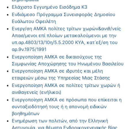
Ελάχιστο Εγγυημένο Εισόδημα Κ3
Ενδιάμεσο Πρόγραμμα Συνεισφοράς Δημοσίου
Ευάλωτου Οφειλέτη
Ενεργ/ση ΑΜΚΑ πολίτες τρίτων χωρών&ανιθ/νείς
Απασ/μενοι επί πλοίων μετακαλούμενοι με την
υπ.αρ.4803/13/10η/5.5.2000 ΚΥΑ, κατ΄εξ/ση του
αρ.9ν.1975/1991
Ενεργοποίηση ΑΜΚΑ σε δικαιούχους της
Συμφωνίας Αποχώρησης του Ηνωμένου Βασιλείου
Ενεργοποίηση ΑΜΚΑ σε ιδρυτές και μέλη
εταιρειών μέσω της Υπηρεσίας Μιας Στάσης
Ενεργοποίηση ΑΜΚΑ σε πολίτες τρίτων χωρών ή
ανιθαγενείς (ενήλικοι)
Ενεργοποίηση ΑΜΚΑ σε πρόσωπα που επίκειται η
συνταξιοδότησή τους ή η απονομή ειδικών
βοηθημάτων
Ενημέρωση των πολιτών, από την Ελληνική
Αστυνομία, για θέματα Ενδοοικογενειακής Βίας