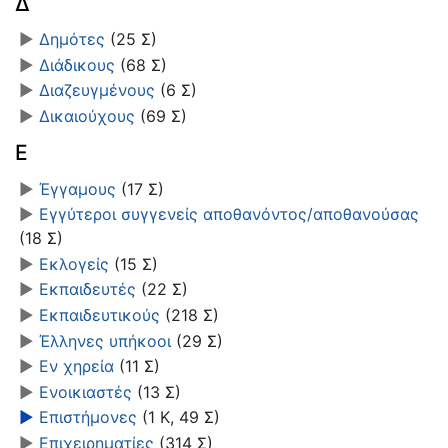
Δ
►
Δημότες
‎
(25 Σ)
►
Διάδικους
‎
(68 Σ)
►
Διαζευγμένους
‎
(6 Σ)
►
Δικαιούχους
‎
(69 Σ)
Ε
►
Έγγαμους
‎
(17 Σ)
►
Εγγύτεροι συγγενείς αποθανόντος/αποθανούσας
(18 Σ)
►
Εκλογείς
‎
(15 Σ)
►
Εκπαιδευτές
‎
(22 Σ)
►
Εκπαιδευτικούς
‎
(218 Σ)
►
Έλληνες υπήκοοι
‎
(29 Σ)
►
Εν χηρεία
‎
(11 Σ)
►
Ενοικιαστές
‎
(13 Σ)
►
Επιστήμονες
‎
(1 Κ, 49 Σ)
►
Επιχειρηματίες
‎
(314 Σ)