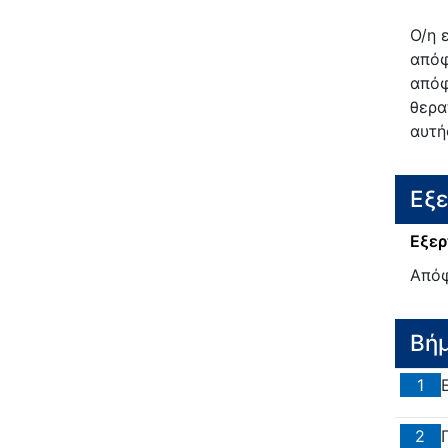
Ο/η 
απόφ
απόφ
θερα
αυτή
Εξ
Εξερ
Απόφ
Βή
1
2