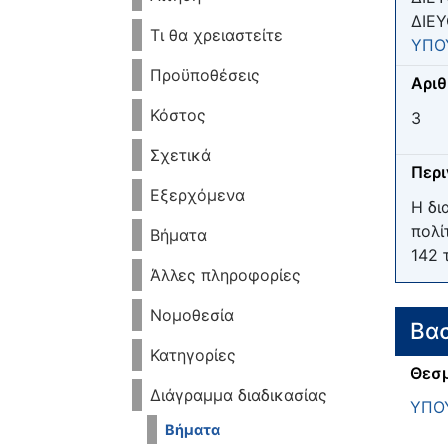
ΔΙΕ
Τι θα χρειαστείτε
ΥΠΟ
Προϋποθέσεις
Αριθ
Κόστος
3
Σχετικά
Περ
Εξερχόμενα
Η δι
πολί
Βήματα
142 
Άλλες πληροφορίες
Νομοθεσία
Βασ
Κατηγορίες
Θεσμ
Διάγραμμα διαδικασίας
ΥΠΟ
Βήματα