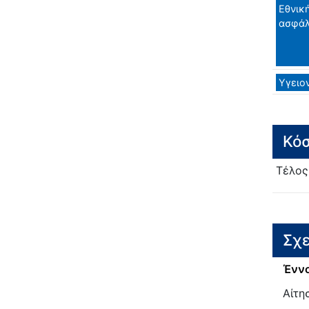
Εθνικ
ασφάλ
Υγειο
Κόσ
Τέλος
Σχε
Έννο
Αίτη