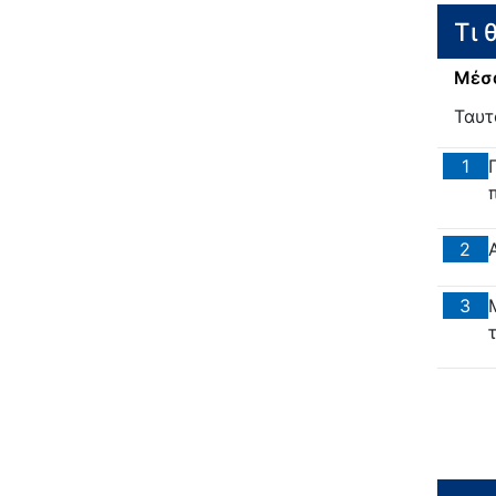
Τι 
Μέσα
Ταυτ
1
2
3