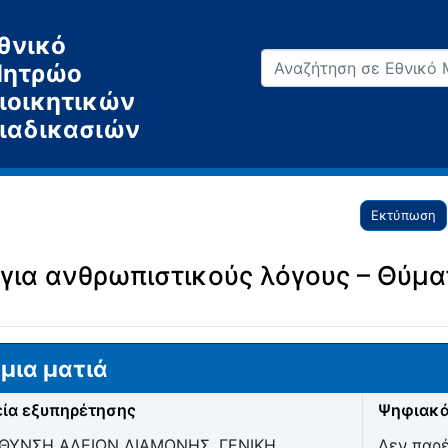
θνικό
ητρώο
ιοικητικών
ιαδικασιών
Εκτύπωση
 για ανθρωπιστικούς λόγους – Θύμ
μια ματιά
ία εξυπηρέτησης
Ψηφιακά
ΥΘΥΝΣΗ ΑΔΕΙΩΝ ΔΙΑΜΟΝΗΣ, ΓΕΝΙΚΗ
Δεν παρ