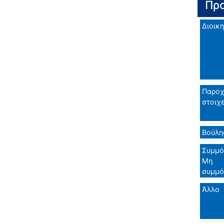
Προ
Διοικη
Παροχ
στοιχ
Βούλη
Συμμό
Μη
συμμ
Άλλο