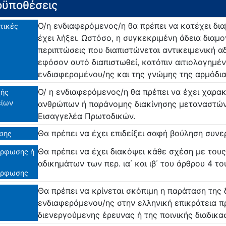
ϋποθέσεις
Ο/η ενδιαφερόμενος/η θα πρέπει να κατέχει δια
τικές
έχει λήξει. Ωστόσο, η συγκεκριμένη άδεια διαμο
περιπτώσεις που διαπιστώνεται αντικειμενική α
εφόσον αυτό διαπιστωθεί, κατόπιν αιτιολογημέν
ενδιαφερομένου/ης και της γνώμης της αρμόδι
Ο/ η ενδιαφερόμενος/η θα πρέπει να έχει χαρακ
ής
είων
ανθρώπων ή παράνομης διακίνησης μεταναστών
Εισαγγελέα Πρωτοδικών.
Θα πρέπει να έχει επιδείξει σαφή βούληση συνε
σης
Θα πρέπει να έχει διακόψει κάθε σχέση με το
ρφωσης ή
αδικημάτων των περ. ια΄ και ιβ΄ του άρθρου 4 τ
όρφωσης
Θα πρέπει να κρίνεται σκόπιμη η παράταση της 
ενδιαφερόμενου/ης στην ελληνική επικράτεια π
διενεργούμενης έρευνας ή της ποινικής διαδικασ