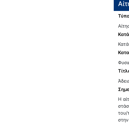
Αίτ
Τύπο
Αίτη
Κατ
Κατά
Κατα
Φυσι
Τίτλ
Άδει
Σημε
Η αί
στάσ
του/
στην