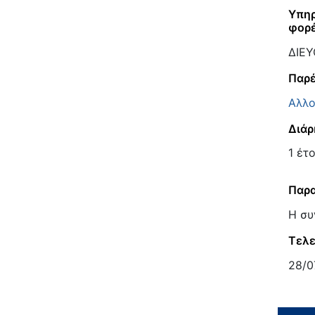
Υπηρ
φορ
ΔΙΕ
Παρέ
Αλλο
Διάρ
1 έτ
Παρα
Η συ
Τελε
28/0