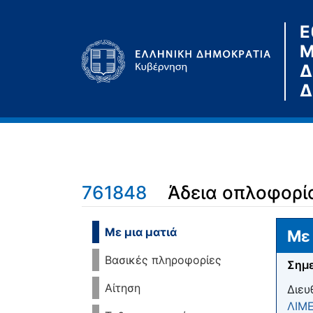
Ε
Μ
Δ
Δ
761848
Άδεια οπλοφορί
Μετάβαση σε:
πλοήγηση
,
αναζήτηση
Με μια ματιά
Με 
Βασικές πληροφορίες
Σημε
Αίτηση
Διευ
ΛΙΜ