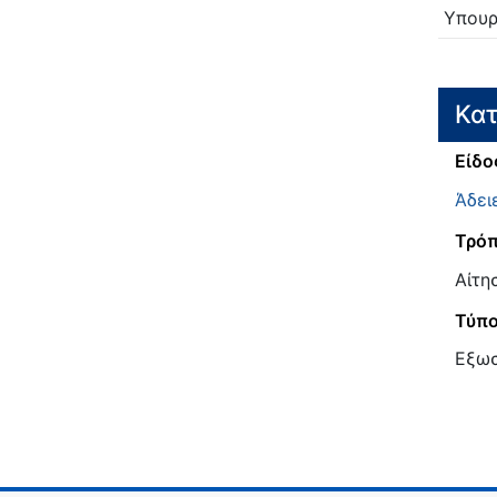
Υπουρ
Κατ
Είδο
Άδει
Τρόπ
Αίτη
Τύπ
Εξω