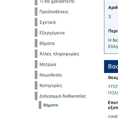
Τι θα χρειαστείτε
Αριθ
Προϋποθέσεις
3
Σχετικά
Περ
Εξερχόμενα
Η δι
Βήματα
Ελλη
Άλλες πληροφορίες
Μητρώα
Βασ
Νομοθεσία
Θεσμ
Κατηγορίες
ΥΠΟΥ
ΠΟΛΙ
Διάγραμμα διαδικασίας
Εποπ
Βήματα
εξυπ
ΛΙΜ