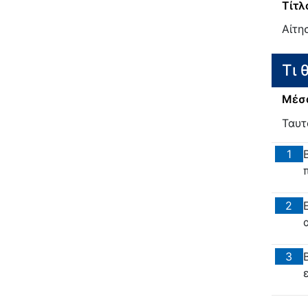
Τίτλ
Αίτη
Τι 
Μέσα
Ταυτ
1
2
3