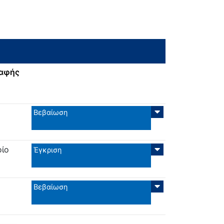
ραφής
Βεβαίωση
οίο
Έγκριση
Βεβαίωση