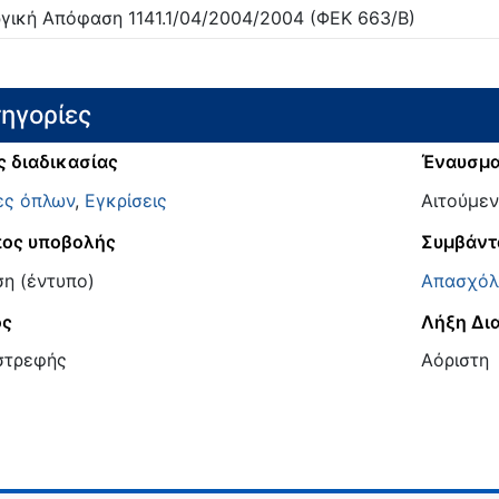
γική Απόφαση
1141.1/04/2004/
2004
(ΦΕΚ 663/Β)
ηγορίες
ς διαδικασίας
Έναυσμ
ες όπλων
,
Εγκρίσεις
Αιτούμεν
ος υποβολής
Συμβάντ
ση (έντυπο)
Απασχόλ
ος
Λήξη Δι
στρεφής
Αόριστη