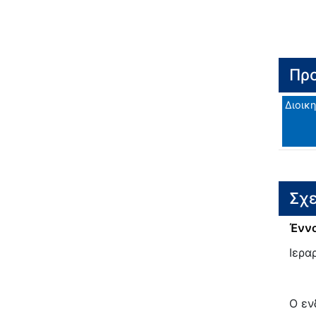
Προ
Διοικη
Σχε
Έννο
Ιερα
Ο εν