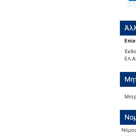
Άλλ
Επίσ
Έκδο
ΕΛ.Α
Μητ
Μητρ
Νο
Νόμο