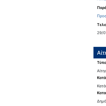
Παρέ
Προσ
Τελε
29/0
Αίτ
Τύπο
Αίτη
Κατ
Κατά
Κατα
Δημό