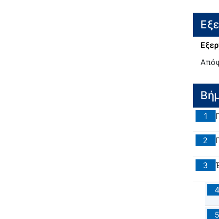
Εξ
Εξερ
Από
Βή
1
2
3