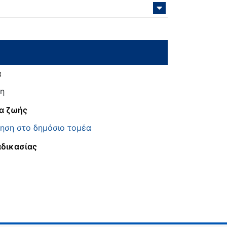
α
η
α ζωής
ηση στο δημόσιο τομέα
αδικασίας