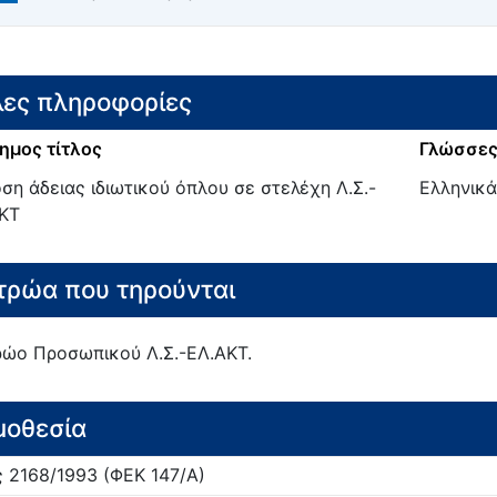
ες πληροφορίες
ημος τίτλος
Γλώσσες
ση άδειας ιδιωτικού όπλου σε στελέχη Λ.Σ.-
Ελληνικά
ΚΤ
ρώα που τηρούνται
ώο Προσωπικού Λ.Σ.-ΕΛ.ΑΚΤ.
μοθεσία
ς
2168/
1993
(ΦΕΚ 147/Α)