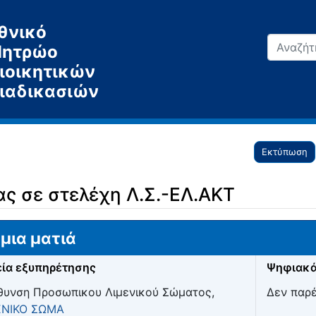
θνικό
ητρώο
ιοικητικών
ιαδικασιών
Εκτύπωση
ας σε στελέχη Λ.Σ.-ΕΛ.ΑΚΤ
μια ματιά
ία εξυπηρέτησης
Ψηφιακά
θυνση Προσωπικου Λιμενικού Σώματος,
Δεν παρ
ΕΝΙΚΟ ΣΩΜΑ