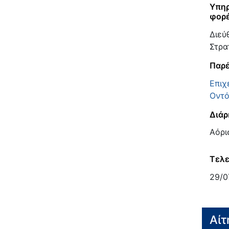
Υπηρ
φορ
Διεύ
Στρα
Παρέ
Επιχ
Οντό
Διάρ
Αόρι
Τελε
29/0
Αίτ