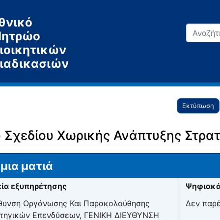
θνικό
ητρώο
ιοικητικών
ιαδικασιών
Εκτύπωση
ύ Σχεδίου Χωρικής Ανάπτυξης Στρα
μια ματιά
ία εξυπηρέτησης
Ψηφιακά
θυνση Οργάνωσης Και Παρακολούθησης
Δεν παρ
τηγικών Επενδύσεων, ΓΕΝΙΚΗ ΔΙΕΥΘΥΝΣΗ