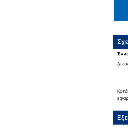
Σχε
Έννο
Δικα
Κατά
εφαρ
Εξ