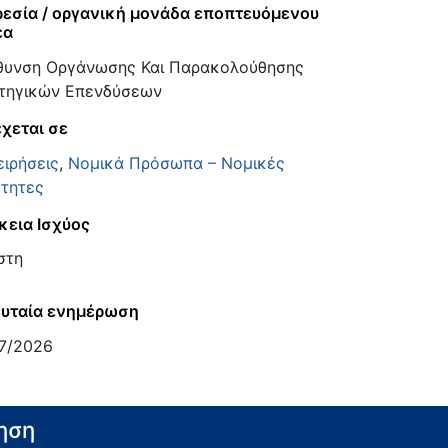
εσία / οργανική μονάδα εποπτευόμενου
έα
θυνση Οργάνωσης Και Παρακολούθησης
τηγικών Επενδύσεων
χεται σε
ειρήσεις
,
Νομικά Πρόσωπα – Νομικές
τητες
κεια Ισχύος
στη
υταία ενημέρωση
7/2026
ηση