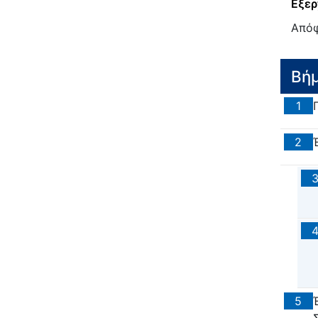
Εξερ
Από
Βή
1
2
5