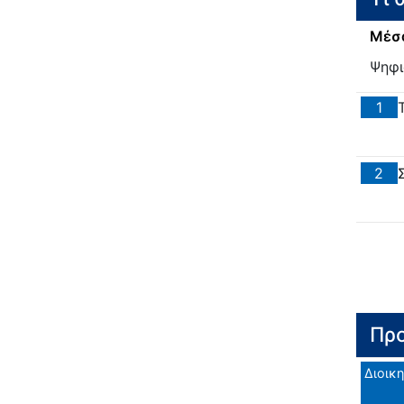
Μέσα
Ψηφι
1
2
Προ
Διοικη