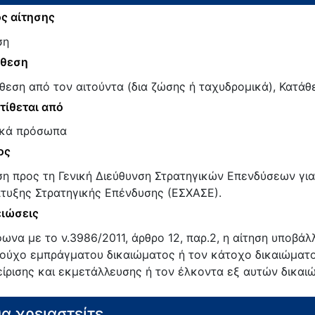
ς αίτησης
ση
άθεση
θεση από τον αιτούντα (δια ζώσης ή ταχυδρομικά), Κατάθ
τίθεται από
κά πρόσωπα
ος
ση προς τη Γενική Διεύθυνση Στρατηγικών Επενδύσεων για
τυξης Στρατηγικής Επένδυσης (ΕΣΧΑΣΕ).
ιώσεις
ωνα με το ν.3986/2011, άρθρο 12, παρ.2, η αίτηση υποβάλλ
ιούχο εμπράγματου δικαιώματος ή τον κάτοχο δικαιώματο
είρισης και εκμετάλλευσης ή τον έλκοντα εξ αυτών δικαι
θα χρειαστείτε