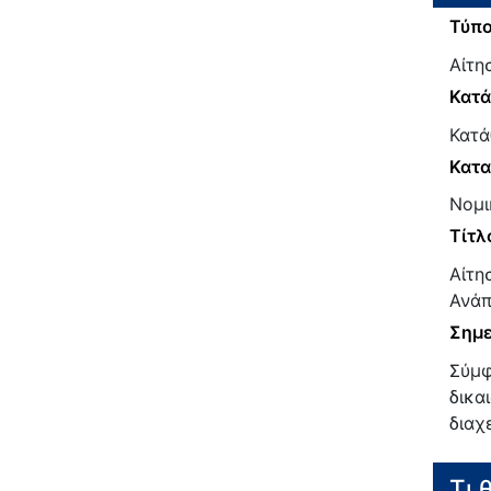
Τύπο
Αίτη
Κατ
Κατά
Κατα
Νομι
Τίτλ
Αίτη
Ανάπ
Σημε
Σύμφ
δικα
διαχ
Τι 