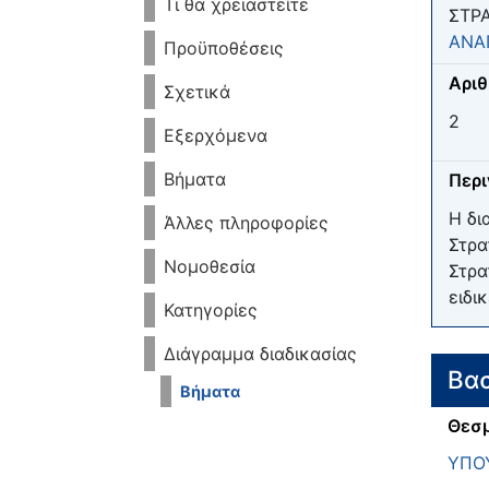
Τι θα χρειαστείτε
ΣΤΡ
ΑΝΑ
Προϋποθέσεις
Αριθ
Σχετικά
2
Εξερχόμενα
Βήματα
Περ
Η δι
Άλλες πληροφορίες
Στρα
Νομοθεσία
Στρα
ειδι
Κατηγορίες
Διάγραμμα διαδικασίας
Βασ
Βήματα
Θεσμ
ΥΠΟ