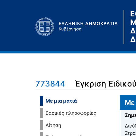
Ε
Μ
Δ
Δ
773844
Έγκριση Ειδικο
Μετάβαση σε:
πλοήγηση
,
αναζήτηση
Με μια ματιά
Με 
Βασικές πληροφορίες
Σημε
Αίτηση
Διεύ
Στρα