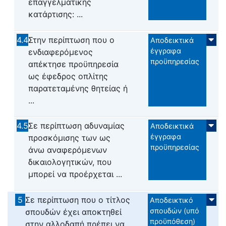
επαγγελματικής
κατάρτισης: ...
4.4
Στην περίπτωση που ο
Αποδεικτικά
έγγραφα
ενδιαφερόμενος
προϋπηρεσίας
απέκτησε προϋπηρεσία
ως έφεδρος οπλίτης
παρατεταμένης θητείας ή
...
4.5
Σε περίπτωση αδυναμίας
Αποδεικτικά
έγγραφα
προσκόμισης των ως
προϋπηρεσίας
άνω αναφερόμενων
δικαιολογητικών, που
μπορεί να προέρχεται ...
5
Σε περίπτωση που ο τίτλος
Αποδεικτικό
σπουδών (υπό
σπουδών έχει αποκτηθεί
προϋπόθεση)
στην αλλοδαπή πρέπει να