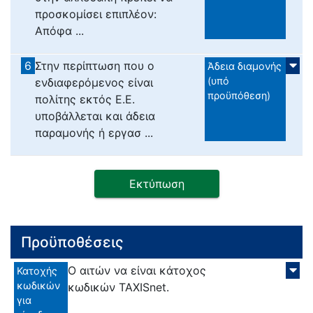
προσκομίσει επιπλέον:
Απόφα ...
6
Στην περίπτωση που ο
Άδεια διαμονής
(υπό
ενδιαφερόμενος είναι
προϋπόθεση)
πολίτης εκτός Ε.Ε.
υποβάλλεται και άδεια
παραμονής ή εργασ ...
Εκτύπωση
Προϋποθέσεις
Ο αιτών να είναι κάτοχος
Κατοχής
κωδικών
κωδικών TAXISnet.
για