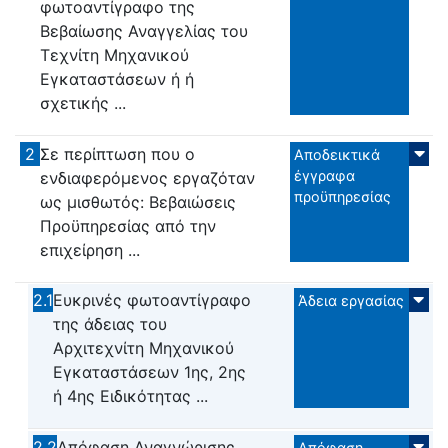
φωτοαντίγραφο της
Βεβαίωσης Αναγγελίας του
Τεχνίτη Μηχανικού
Εγκαταστάσεων ή ή
σχετικής ...
2
Σε περίπτωση που ο
Αποδεικτικά
έγγραφα
ενδιαφερόμενος εργαζόταν
προϋπηρεσίας
ως μισθωτός: Βεβαιώσεις
Προϋπηρεσίας από την
επιχείρηση ...
2.1
Ευκρινές φωτοαντίγραφο
Άδεια εργασίας
της άδειας του
Αρχιτεχνίτη Μηχανικού
Εγκαταστάσεων 1ης, 2ης
ή 4ης Ειδικότητας ...
2.2
Απόφαση Αναγνώρισης
Απόφαση