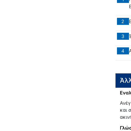
2
3
4
Άλλ
Εναλ
Ανέγ
και 
ακιν
Γλώσ