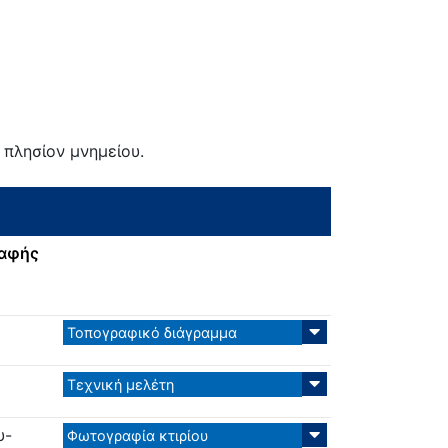
 πλησίον μνημείου.
ραφής
Τοπογραφικό διάγραμμα
Τεχνική μελέτη
υ-
Φωτογραφία κτιρίου