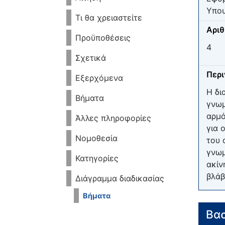
Υπου
Τι θα χρειαστείτε
Αριθ
Προϋποθέσεις
4
Σχετικά
Περ
Εξερχόμενα
Η δι
Βήματα
γνωμ
αρμό
Άλλες πληροφορίες
για 
Νομοθεσία
του 
γνωμ
Κατηγορίες
ακίν
βλάβ
Διάγραμμα διαδικασίας
Βήματα
Βασ