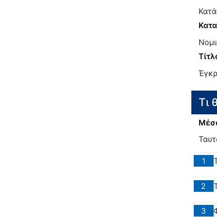
Κατά
Κατα
Νομι
Τίτλ
Έγκρ
Τι 
Μέσα
Ταυτ
1
2
3