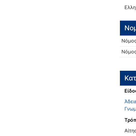
Ελλη
Νο
Νόμο
Νόμο
Κατ
Είδο
Άδει
Γνωμ
Τρόπ
Αίτη