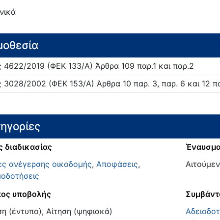
νικά
μοθεσία
ς
4622/
2019
(ΦΕΚ 133/Α)
Άρθρα 109 παρ.1 και παρ.2
ς
3028/
2002
(ΦΕΚ 153/Α)
Άρθρα 10 παρ. 3, παρ. 6 και 12 π
ηγορίες
ς διαδικασίας
Έναυσμ
ες ανέγερσης οικοδομής
,
Αποφάσεις
,
Αιτούμεν
οδοτήσεις
ος υποβολής
Συμβάντ
ση (έντυπο), Αίτηση (ψηφιακά)
Αδειοδο