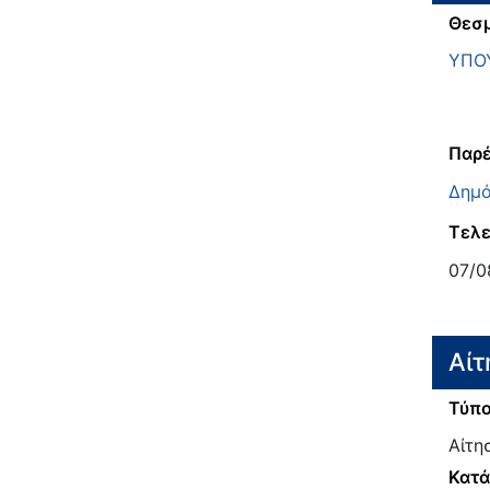
Θεσμ
ΥΠΟ
Παρέ
Δημό
Τελε
07/0
Αίτ
Τύπο
Αίτη
Κατ