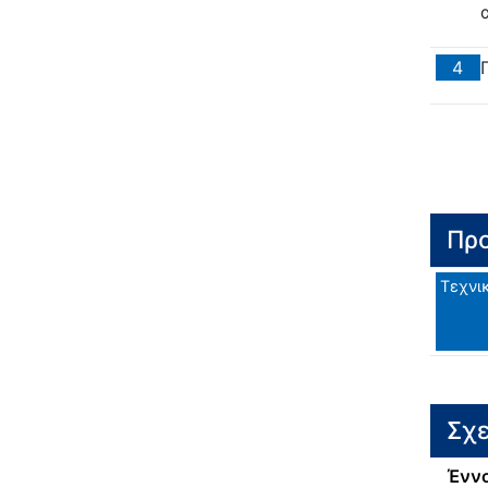
4
Προ
Τεχνι
Σχε
Έννο