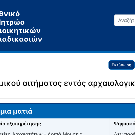
θνικό
ητρώο
ιοικητικών
ιαδικασιών
Εκτύπωση
μικού αιτήματος εντός αρχαιολογι
μια ματιά
ία εξυπηρέτησης
Ψηφιακά
είες Αρχαιοτήτων - Λοιπά Μουσεία
Δεν παρ