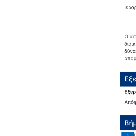
Ιερα
Ο αι
διοι
δύνα
απορ
Εξ
Εξερ
Από
Βή
1