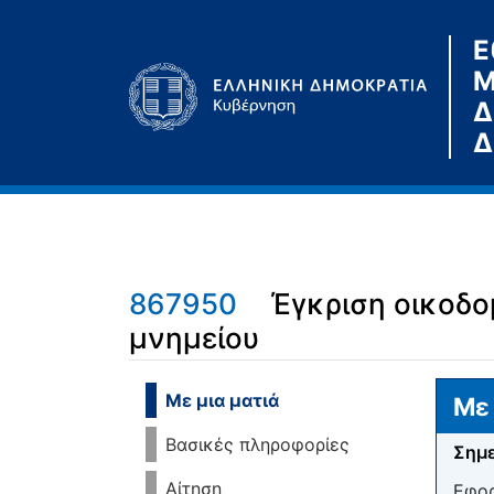
Ε
Μ
Δ
Δ
867950
Έγκριση οικοδο
μνημείου
Μετάβαση σε:
πλοήγηση
,
αναζήτηση
Με μια ματιά
Με 
Βασικές πληροφορίες
Σημε
Αίτηση
Εφορ