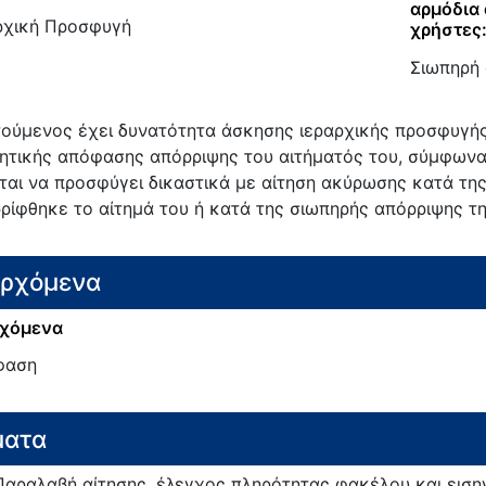
αρμόδια 
ρχική Προσφυγή
χρήστες
Σιωπηρή
τούμενος έχει δυνατότητα άσκησης ιεραρχικής προσφυγής
κητικής απόφασης απόρριψης του αιτήματός του, σύμφωνα
ται να προσφύγει δικαστικά με αίτηση ακύρωσης κατά της
ρίφθηκε το αίτημά του ή κατά της σιωπηρής απόρριψης τη
ερχόμενα
χόμενα
φαση
ματα
Παραλαβή αίτησης, έλεγχος πληρότητας φακέλου και ειση