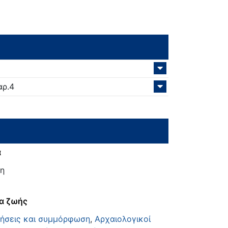
αρ.4
α
η
α ζωής
τήσεις και συμμόρφωση
,
Αρχαιολογικοί