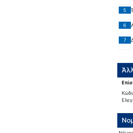
5
6
7
Άλλ
Επίσ
Κώδι
Ελεγ
Νο
Νόμο