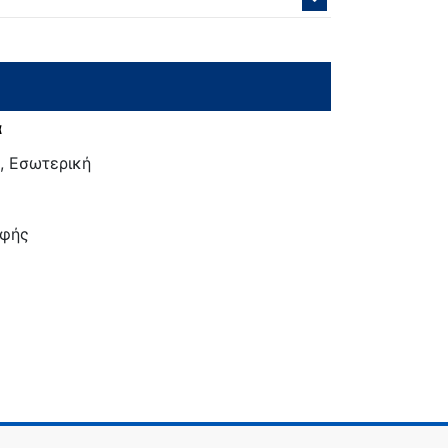
α
, Εσωτερική
φής