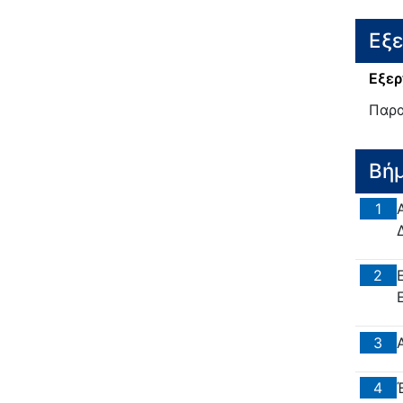
Εξ
Εξερ
Παρα
Βή
1
2
3
4