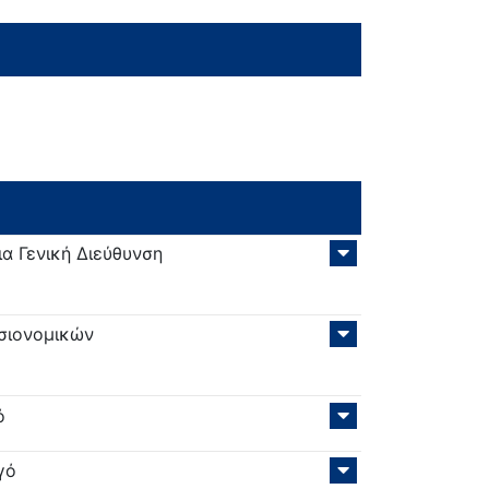
α Γενική Διεύθυνση
σιονομικών
ό
γό