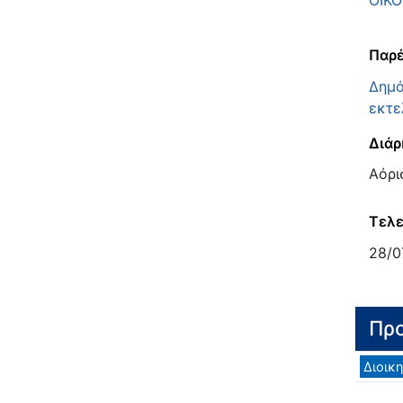
ΟΙΚ
Παρέ
Δημό
εκτε
Διάρ
Αόρι
Τελε
28/0
Προ
Διοικη