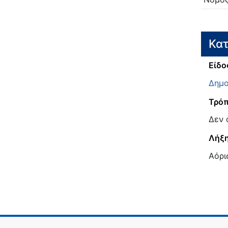
Κατ
Είδο
Δημο
Τρόπ
Δεν 
Λήξη
Αόρι