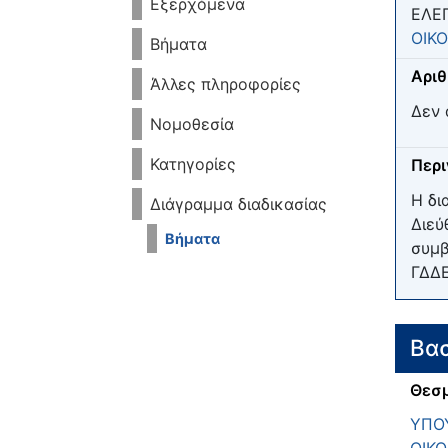
Εξερχόμενα
ΕΛΕ
ΟΙΚ
Βήματα
Αριθ
Άλλες πληροφορίες
Δεν 
Νομοθεσία
Κατηγορίες
Περ
Η δι
Διάγραμμα διαδικασίας
Διεύ
Βήματα
συμβ
ΓΔΔΕ
Βασ
Θεσμ
ΥΠΟΥ