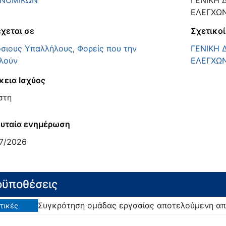
ΟΝΟΜΙΚΩΝ
ΓΕΝΙΚΗ 
ΕΛΕΓΧΩ
χεται σε
Σχετικοί
σιους Υπαλλήλους
,
Φορείς που την
ΓΕΝΙΚΗ 
λούν
ΕΛΕΓΧΩ
κεια Ισχύος
στη
υταία ενημέρωση
7/2026
ϋποθέσεις
Συγκρότηση ομάδας εργασίας αποτελούμενη απ
τικές