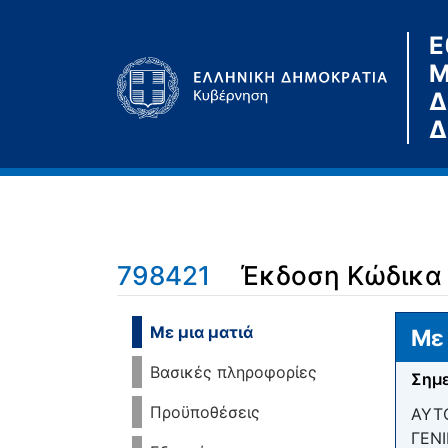
Ε
Μ
Δ
Δ
798421
Έκδοση Κώδικα
Μετάβαση σε:
πλοήγηση
,
αναζήτηση
Με μια ματιά
Με 
Βασικές πληροφορίες
Σημε
Προϋποθέσεις
ΑΥΤ
ΓΕΝ