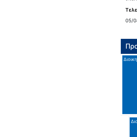
Τελε
05/0
Προ
Διοικη
Δι