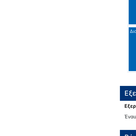
Δι
Εξ
Εξερ
Έναυ