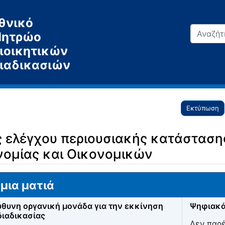
θνικό
ητρώο
ιοικητικών
ιαδικασιών
Εκτύπωση
 ελέγχου περιουσιακής κατάστασης
νομίας και Οικονομικών
μια ματιά
θυνη οργανική μονάδα για την εκκίνηση
Ψηφιακά
διαδικασίας
Δεν παρ