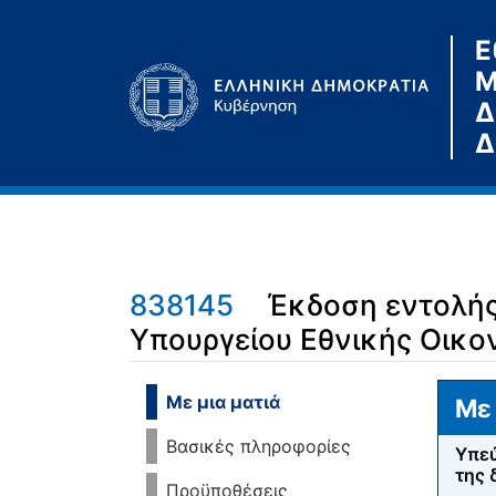
Ε
Μ
Δ
Δ
838145
Έκδοση εντολής
Υπουργείου Εθνικής Οικο
Μετάβαση σε:
πλοήγηση
,
αναζήτηση
Με μια ματιά
Με 
Βασικές πληροφορίες
Υπεύ
της 
Προϋποθέσεις