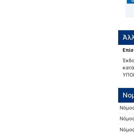
Άλλ
Επίσ
Έκδο
κατά
ΥΠΟ
Νο
Νόμο
Νόμο
Νόμο