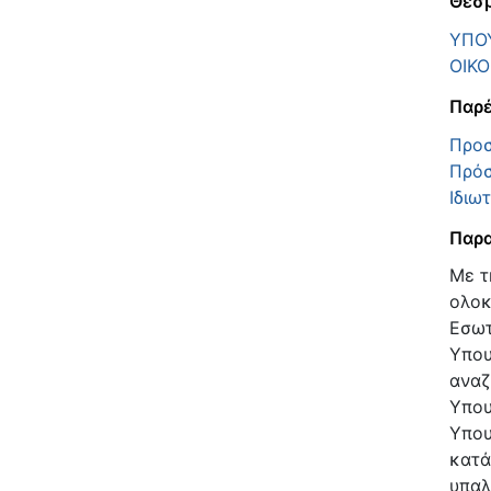
Θεσμ
ΥΠΟΥ
ΟΙΚ
Παρέ
Προσ
Πρόσ
Ιδιω
Παρα
Με τ
ολοκ
Εσωτ
Υπου
αναζ
Υπου
Υπου
κατά
υπαλ