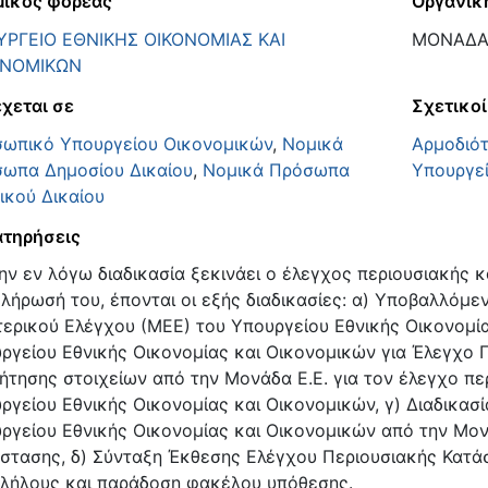
ικός φορέας
Οργανικ
ΡΓΕΙΟ ΕΘΝΙΚΗΣ ΟΙΚΟΝΟΜΙΑΣ ΚΑΙ
ΜΟΝΑΔΑ 
ΟΝΟΜΙΚΩΝ
χεται σε
Σχετικοί
ωπικό Υπουργείου Οικονομικών
,
Νομικά
Αρμοδιό
ωπα Δημοσίου Δικαίου
,
Νομικά Πρόσωπα
Υπουργε
τικού Δικαίου
τηρήσεις
ην εν λόγω διαδικασία ξεκινάει ο έλεγχος περιουσιακής 
λήρωσή του, έπονται οι εξής διαδικασίες: α) Υποβαλλόμε
ερικού Ελέγχου (ΜΕΕ) του Υπουργείου Εθνικής Οικονομία
ργείου Εθνικής Οικονομίας και Οικονομικών για Έλεγχο 
ήτησης στοιχείων από την Μονάδα Ε.Ε. για τον έλεγχο π
ργείου Εθνικής Οικονομίας και Οικονομικών, γ) Διαδικασ
ργείου Εθνικής Οικονομίας και Οικονομικών από την Μονά
στασης, δ) Σύνταξη Έκθεσης Ελέγχου Περιουσιακής Κατά
λήλους και παράδοση φακέλου υπόθεσης.