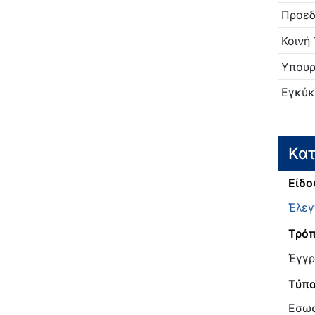
Προεδ
Κοινή
Υπουρ
Εγκύκ
Κατ
Είδο
Έλεγ
Τρόπ
Έγγρ
Τύπ
Εσω