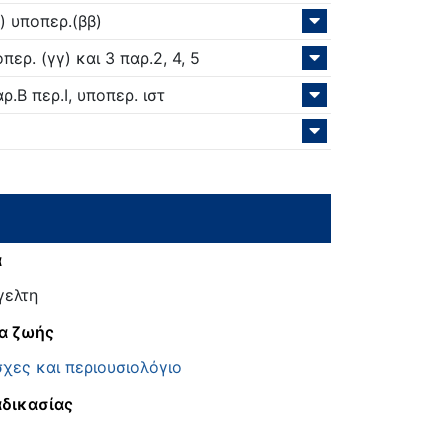
) υποπερ.(ββ)
ερ. (γγ) και 3 παρ.2, 4, 5
.Β περ.Ι, υποπερ. ιστ
α
γελτη
α ζωής
χες και περιουσιολόγιο
αδικασίας