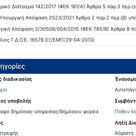
ρικό Διάταγμα
142/
2017
(ΦΕΚ 181/Α)
Άρθρα 5 παρ.3 περ.(γ
 Υπουργική Απόφαση
2523/
2021
Άρθρα 2 παρ.2 περ.(β) υποπ
γική Απόφαση
2/30508/004/
2015
(ΦΕΚ 785/Β)
Άρθρα 8 παρ
λιος
Γ.Δ.Ο.Ε. 16578 ΕΞ/ΕΜΠ/29-04-2013/
ηγορίες
ς διαδικασίας
Έναυσμ
χοι
Αυτεπάγ
ος υποβολής
Συμβάντ
αφο δημόσιας υπηρεσίας/δημόσιου φορέα
Πόθεν έσ
ος
Λήξη Δι
στρεφής
Αόριστη