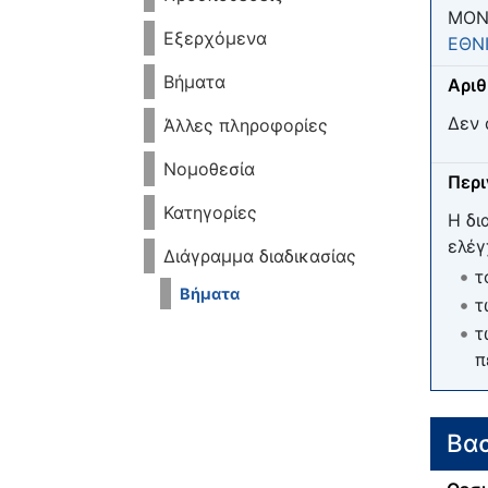
ΜΟΝ
Εξερχόμενα
ΕΘΝ
Βήματα
Αριθ
Δεν 
Άλλες πληροφορίες
Νομοθεσία
Περ
Κατηγορίες
Η δι
ελέγ
Διάγραμμα διαδικασίας
τ
Βήματα
τ
τ
π
Βασ