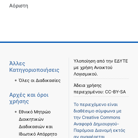
Αόριστη
Υλοποίηση από την
ΕΔΥΤΕ
Άλλες
με χρήση
Ανοικτού
Κατηγοριοποιήσεις
Λογισμικού
.
Όλες οι Διαδικασίες
Άδεια χρήσης
περιεχομένου:
CC-BY-SA
Αρχές και όροι
χρήσης
Το περιεχόμενο είναι
διαθέσιμο σύμφωνα με
Εθνικό Μητρώο
την
Creative Commons
Διοικητικών
Αναφορά Δημιουργού-
Διαδικασιών και
Παρόμοια Διανομή
εκτός
Ιδιωτικό Απόρρητο
αν αναφέρεται