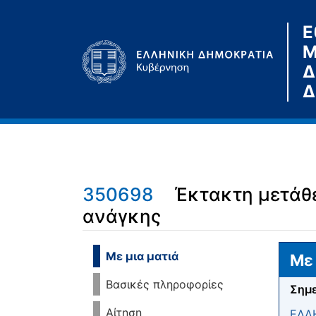
Ε
Μ
Δ
Δ
350698
Έκτακτη μετάθ
ανάγκης
Μετάβαση σε:
πλοήγηση
,
αναζήτηση
Με μια ματιά
Με 
Βασικές πληροφορίες
Σημε
Αίτηση
ΕΛΛ