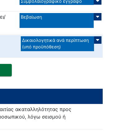
Συμβολαιογραφικό έγγραφο
ει/
Βεβαίωση
Δικαιολογητικά ανά περίπτωση
(υπό προϋπόθεση)
αιτίας ακαταλληλότητας προς
προσωπικού, λόγω σεισμού ή