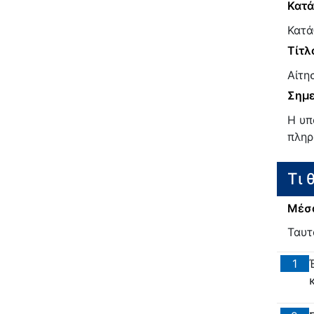
Κατ
Κατά
Τίτλ
Αίτη
Σημε
Η υπ
πληρ
Τι 
Μέσα
Ταυτ
1