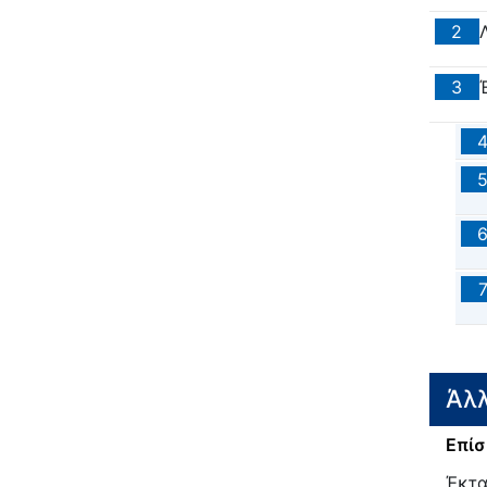
2
3
Άλλ
Επίσ
Έκτα