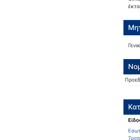
έκτα
Μητ
Γενι
Νο
Προεδ
Κατ
Είδο
Εσωτ
Τροπ