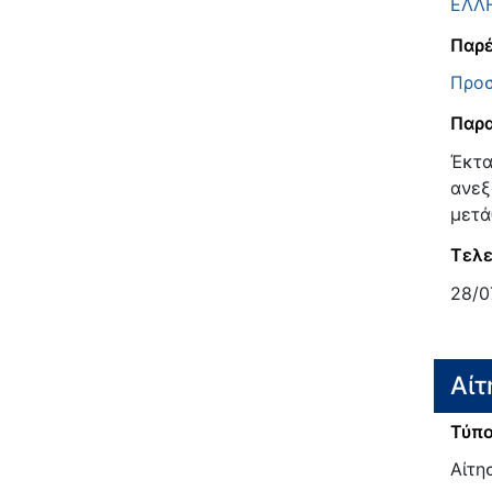
ΕΛΛ
Παρέ
Προσ
Παρα
Έκτα
ανεξ
μετά
Τελε
28/0
Αίτ
Τύπο
Αίτη