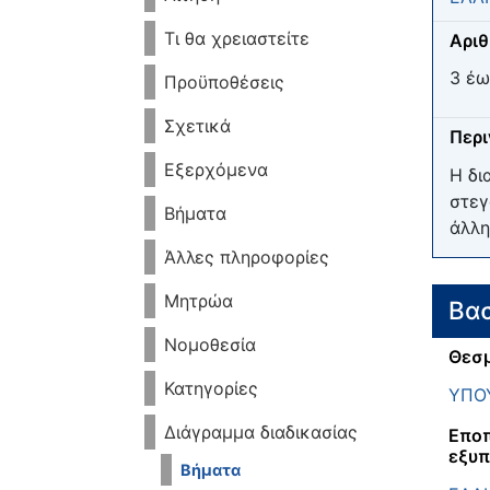
Τι θα χρειαστείτε
Αριθ
3 έω
Προϋποθέσεις
Σχετικά
Περ
Εξερχόμενα
Η δι
στεγ
Βήματα
άλλη
Άλλες πληροφορίες
Μητρώα
Βασ
Νομοθεσία
Θεσμ
Κατηγορίες
ΥΠΟΥ
Διάγραμμα διαδικασίας
Εποπ
εξυπ
Βήματα