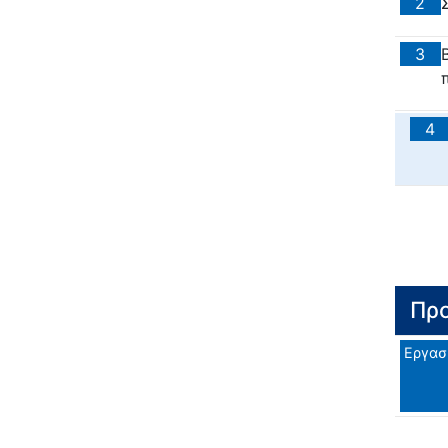
2
3
4
Προ
Εργασ