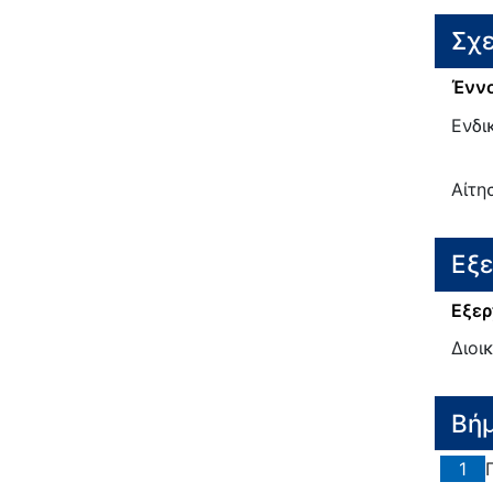
Σχε
Έννο
Ενδι
Αίτη
Εξ
Εξερ
Διοι
Βή
1