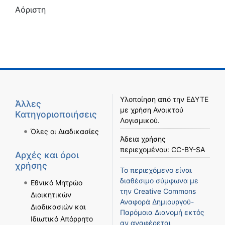
Αόριστη
Υλοποίηση από την
ΕΔΥΤΕ
Άλλες
με χρήση
Ανοικτού
Κατηγοριοποιήσεις
Λογισμικού
.
Όλες οι Διαδικασίες
Άδεια χρήσης
περιεχομένου:
CC-BY-SA
Αρχές και όροι
χρήσης
Το περιεχόμενο είναι
διαθέσιμο σύμφωνα με
Εθνικό Μητρώο
την
Creative Commons
Διοικητικών
Αναφορά Δημιουργού-
Διαδικασιών και
Παρόμοια Διανομή
εκτός
Ιδιωτικό Απόρρητο
αν αναφέρεται