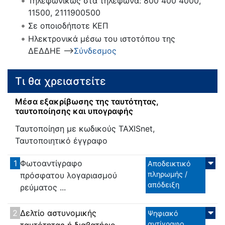
Τηλεφωνικώς στα τηλέφωνα: 800 400 4000,
11500, 2111900500
Σε οποιοδήποτε ΚΕΠ
Ηλεκτρονικά μέσω του ιστοτόπου της
ΔΕΔΔΗΕ -->
Σύνδεσμος
Τι θα χρειαστείτε
Μέσα εξακρίβωσης της ταυτότητας,
ταυτοποίησης και υπογραφής
Ταυτοποίηση με κωδικούς TAXISnet,
Ταυτοποιητικό έγγραφο
1
Φωτοαντίγραφο
Αποδεικτικό
πληρωμής /
πρόσφατου λογαριασμού
απόδειξη
ρεύματος ...
2
Δελτίο αστυνομικής
Ψηφιακό
αντίγραφο
ταυτότητας ή διαβατήριο