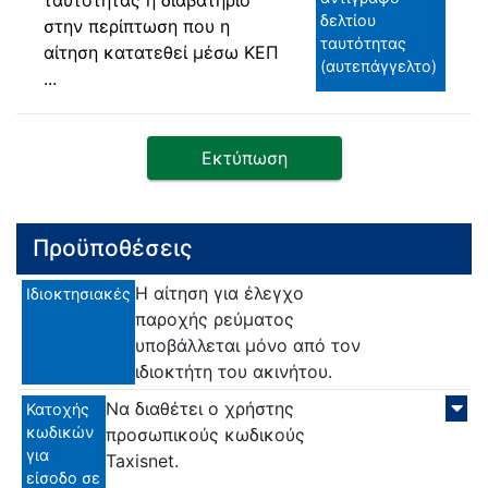
δελτίου
στην περίπτωση που η
ταυτότητας
αίτηση κατατεθεί μέσω ΚΕΠ
(αυτεπάγγελτο)
...
Εκτύπωση
Προϋποθέσεις
Η αίτηση για έλεγχο
Ιδιοκτησιακές
παροχής ρεύματος
υποβάλλεται μόνο από τον
ιδιοκτήτη του ακινήτου.
Να διαθέτει ο χρήστης
Κατοχής
κωδικών
προσωπικούς κωδικούς
για
Taxisnet.
είσοδο σε