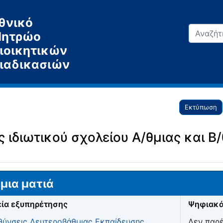
θνικό
ητρώο
ιοικητικών
ιαδικασιών
Εκτύπωση
 ιδιωτικού σχολείου Α/θμιας και Β
μια ματιά
ία εξυπηρέτησης
Ψηφιακά
θύνσεις Δευτεροβάθμιας Εκπαίδευσης
,
Δεν παρ