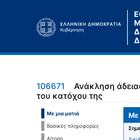
Ε
Μ
Δ
Δ
106671
Ανάκληση άδειας
του κατόχου της
Μετάβαση σε:
πλοήγηση
,
αναζήτηση
Με μια ματιά
Με 
Βασικές πληροφορίες
Σημε
Αίτηση
Διευ