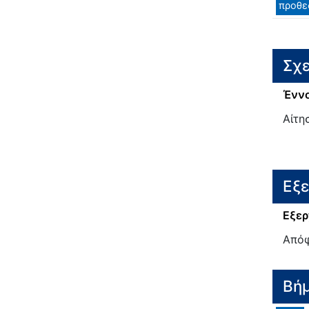
προθε
Σχε
Έννο
Αίτη
Εξ
Εξερ
Από
Βή