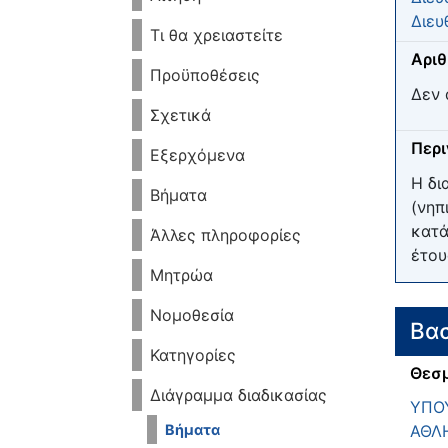
Διευ
Τι θα χρειαστείτε
Αριθ
Προϋποθέσεις
Δεν 
Σχετικά
Περ
Εξερχόμενα
Η δι
Βήματα
(νηπ
κατά
Άλλες πληροφορίες
έτου
Μητρώα
Νομοθεσία
Βασ
Κατηγορίες
Θεσμ
Διάγραμμα διαδικασίας
ΥΠΟΥ
ΑΘΛ
Βήματα