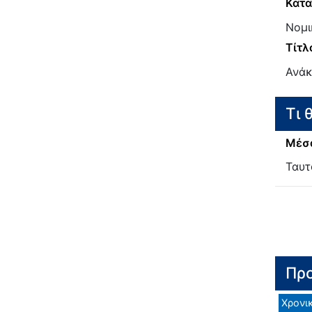
Κατα
Νομι
Τίτλ
Ανάκ
Τι 
Μέσα
Ταυτ
Προ
Χρονι