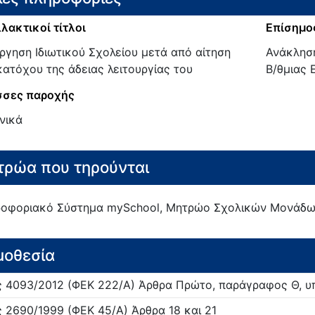
λακτικοί τίτλοι
Επίσημος
ργηση Ιδιωτικού Σχολείου μετά από αίτηση
Ανάκληση
κατόχου της άδειας λειτουργίας του
Β/θμιας 
σες παροχής
νικά
ρώα που τηρούνται
οφοριακό Σύστημα mySchool, Μητρώο Σχολικών Μονάδων
μοθεσία
ς
4093/
2012
(ΦΕΚ 222/Α)
Άρθρα Πρώτο, παράγραφος Θ, υ
ς
2690/
1999
(ΦΕΚ 45/Α)
Άρθρα 18 και 21