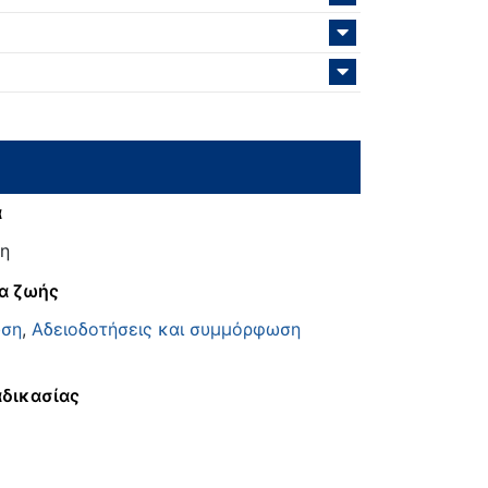
α
η
α ζωής
υση
,
Αδειοδοτήσεις και συμμόρφωση
αδικασίας