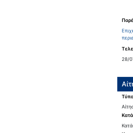
Παρέ
Eπιχ
περι
Τελε
28/0
Αίτ
Τύπο
Αίτη
Κατ
Κατά