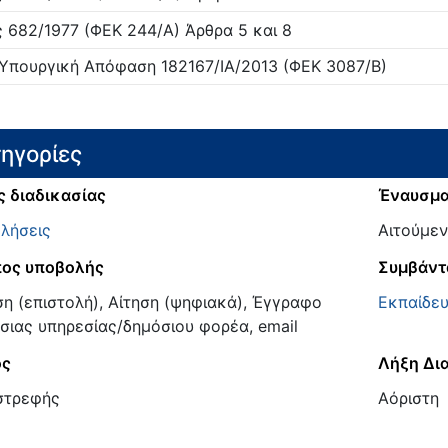
ς
682/
1977
(ΦΕΚ 244/Α)
Άρθρα 5 και 8
 Υπουργική Απόφαση
182167/ΙΑ/
2013
(ΦΕΚ 3087/Β)
ηγορίες
ς διαδικασίας
Έναυσμ
λήσεις
Αιτούμεν
ος υποβολής
Συμβάντ
ση (επιστολή), Αίτηση (ψηφιακά), Έγγραφο
Εκπαίδε
σιας υπηρεσίας/δημόσιου φορέα, email
ος
Λήξη Δι
στρεφής
Αόριστη