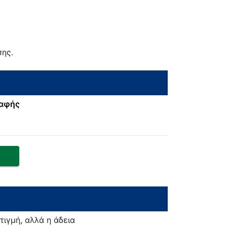
σης.
ραφής
τιγμή, αλλά η άδεια