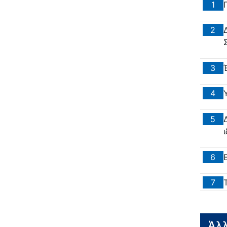
1
2
3
4
5
6
7
Άλλ