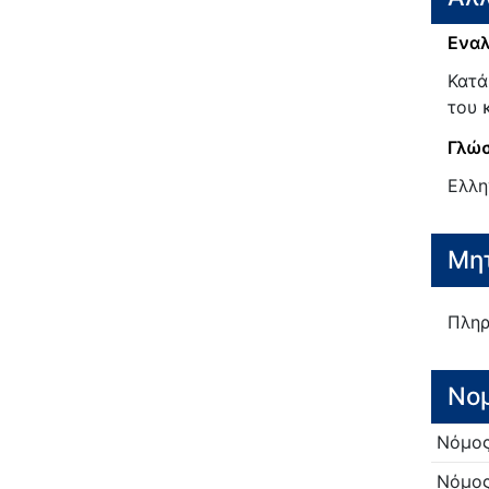
Εναλ
Κατά
του 
Γλώσ
Ελλη
Μητ
Πληρ
Νο
Νόμο
Νόμο