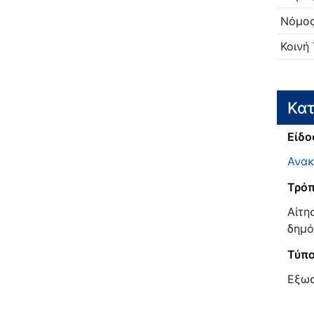
Νόμο
Κοινή
Κατ
Είδο
Ανακ
Τρόπ
Αίτη
δημό
Τύπ
Εξω