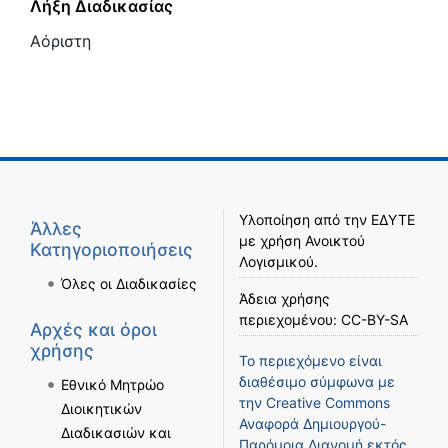
Λήξη Διαδικασίας
Αόριστη
Υλοποίηση από την
ΕΔΥΤΕ
Άλλες
με χρήση
Ανοικτού
Κατηγοριοποιήσεις
Λογισμικού
.
Όλες οι Διαδικασίες
Άδεια χρήσης
περιεχομένου:
CC-BY-SA
Αρχές και όροι
χρήσης
Το περιεχόμενο είναι
διαθέσιμο σύμφωνα με
Εθνικό Μητρώο
την
Creative Commons
Διοικητικών
Αναφορά Δημιουργού-
Διαδικασιών και
Παρόμοια Διανομή
εκτός