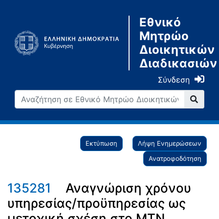
Εθνικό
Μητρώο
Διοικητικών
Διαδικασιών
Σύνδεση
Εκτύπωση
Λήψη Ενημερώσεων
Ανατροφοδότηση
135281
Αναγνώριση χρόνου
υπηρεσίας/προϋπηρεσίας ως
μετοχική σχέση στο ΜΤΝ