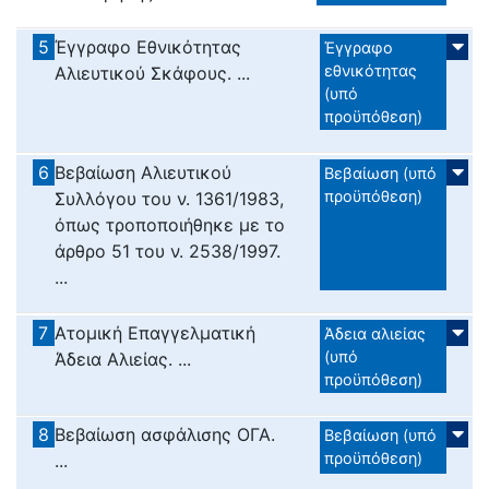
5
Έγγραφο Εθνικότητας
Έγγραφο
εθνικότητας
Αλιευτικού Σκάφους. ...
(υπό
προϋπόθεση)
6
Βεβαίωση Αλιευτικού
Βεβαίωση (υπό
προϋπόθεση)
Συλλόγου του ν. 1361/1983,
όπως τροποποιήθηκε με το
άρθρο 51 του ν. 2538/1997.
...
7
Ατομική Επαγγελματική
Άδεια αλιείας
(υπό
Άδεια Αλιείας. ...
προϋπόθεση)
8
Βεβαίωση ασφάλισης ΟΓΑ.
Βεβαίωση (υπό
προϋπόθεση)
...