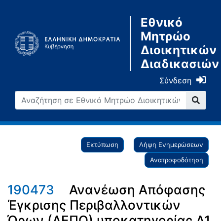
Εθνικό
Μητρώο
Διοικητικών
Διαδικασιών
Σύνδεση
Εκτύπωση
Λήψη Ενημερώσεων
Ανατροφοδότηση
190473
Ανανέωση Απόφασης
Έγκρισης Περιβαλλοντικών
Όρων (ΑΕΠΟ) υποκατηγορίας Α1