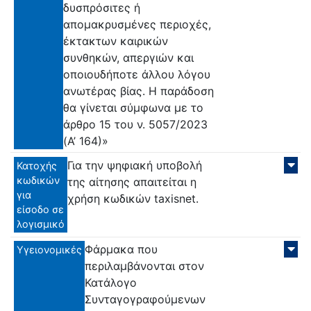
δυσπρόσιτες ή
απομακρυσμένες περιοχές,
έκτακτων καιρικών
συνθηκών, απεργιών και
οποιουδήποτε άλλου λόγου
ανωτέρας βίας. Η παράδοση
θα γίνεται σύμφωνα με το
άρθρο 15 του ν. 5057/2023
(Α’ 164)»
Για την ψηφιακή υποβολή
Κατοχής
κωδικών
της αίτησης απαιτείται η
για
χρήση κωδικών taxisnet.
είσοδο σε
λογισμικό
Φάρμακα που
Υγειονομικές
περιλαμβάνονται στον
Κατάλογο
Συνταγογραφούμενων