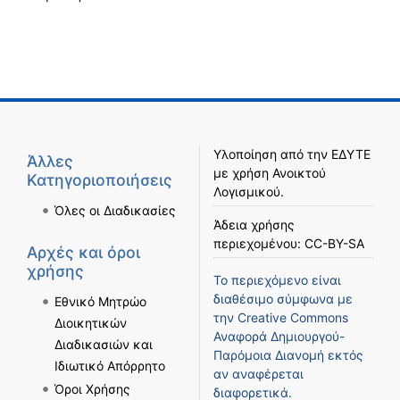
Υλοποίηση από την
ΕΔΥΤΕ
Άλλες
με χρήση
Ανοικτού
Κατηγοριοποιήσεις
Λογισμικού
.
Όλες οι Διαδικασίες
Άδεια χρήσης
περιεχομένου:
CC-BY-SA
Αρχές και όροι
χρήσης
Το περιεχόμενο είναι
διαθέσιμο σύμφωνα με
Εθνικό Μητρώο
την
Creative Commons
Διοικητικών
Αναφορά Δημιουργού-
Διαδικασιών και
Παρόμοια Διανομή
εκτός
Ιδιωτικό Απόρρητο
αν αναφέρεται
Όροι Χρήσης
διαφορετικά.