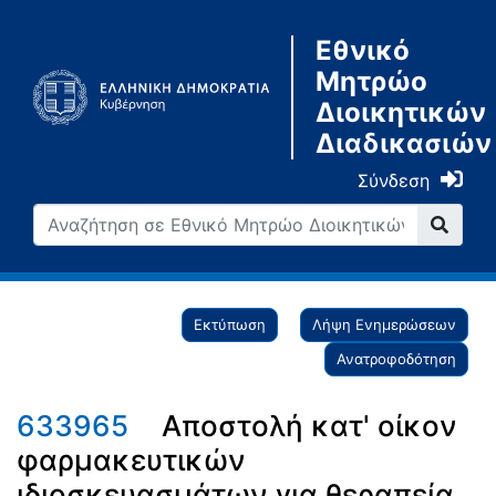
Εθνικό
Μητρώο
Διοικητικών
Διαδικασιών
Σύνδεση
Εκτύπωση
Λήψη Ενημερώσεων
Ανατροφοδότηση
633965
Αποστολή κατ' οίκον
φαρμακευτικών
ιδιοσκευασμάτων για θεραπεία