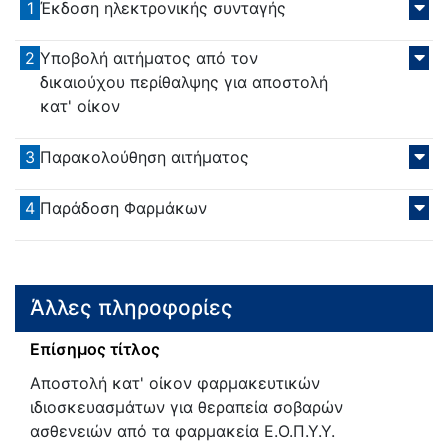
1
Έκδοση ηλεκτρονικής συνταγής
2
Υποβολή αιτήματος από τον
δικαιούχου περίθαλψης για αποστολή
κατ' οίκον
3
Παρακολούθηση αιτήματος
4
Παράδοση Φαρμάκων
Άλλες πληροφορίες
Επίσημος τίτλος
Αποστολή κατ' οίκον φαρμακευτικών
ιδιοσκευασμάτων για θεραπεία σοβαρών
ασθενειών από τα φαρμακεία Ε.Ο.Π.Υ.Υ.