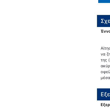
Σχε
Έννο
Αίτη
να ζ
της 
ακύρ
οφεί
μέσα
Εξ
Εξερ