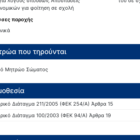
 για λόγους σπουδών, Αποσπάσεις
του σε σ
νομικών για φοίτηση σε σχολή
σες παροχής
νικά
ρώα που τηρούνται
κό Μητρώο Σώματος
μοθεσία
ρικό Διάταγμα
211/
2005
(ΦΕΚ 254/Α)
Άρθρα 15
ρικό Διάταγμα
100/
2003
(ΦΕΚ 94/Α)
Άρθρα 19