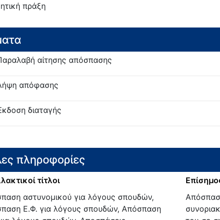
κητική πράξη
ματα
Παραλαβή αίτησης απόσπασης
Λήψη απόφασης
Έκδοση διαταγής
ες πληροφορίες
λακτικοί τίτλοι
Επίσημος
παση αστυνομικού για λόγους σπουδών,
Απόσπαση
παση Ε.Φ. για λόγους σπουδών, Απόσπαση
συνορια