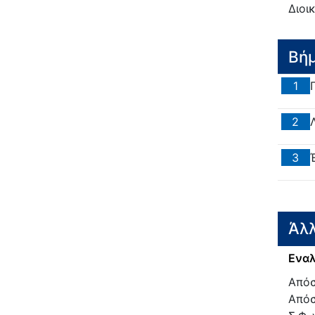
Διοι
Βή
1
2
3
Άλλ
Εναλ
Απόσ
Απόσ