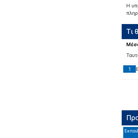
Η υπ
πληρ
Τι 
Μέσα
Ταυτ
1
Προ
Εκπαι