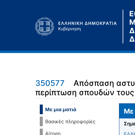
Ε
Μ
Δ
Δ
350577
Απόσπαση αστυ
περίπτωση σπουδών τους 
Μετάβαση σε:
πλοήγηση
,
αναζήτηση
Με μια ματιά
Με 
Βασικές πληροφορίες
Σημε
Αίτηση
ΕΛΛ