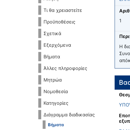
Τι θα χρειαστείτε
Αριθ
1
Προϋποθέσεις
Σχετικά
Περ
Εξερχόμενα
Η δι
Συνο
Βήματα
απόκ
Άλλες πληροφορίες
Μητρώα
Βασ
Νομοθεσία
Θεσμ
Κατηγορίες
ΥΠΟΥ
Διάγραμμα διαδικασίας
Εποπ
εξυπ
Βήματα