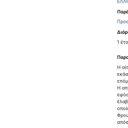
ΕΛΛ
Παρέ
Προσ
Διάρ
1 έτ
Παρα
Η αί
εκάσ
επόμ
Η απ
εφόσ
έλαβ
οποί
Φρου
απόσ