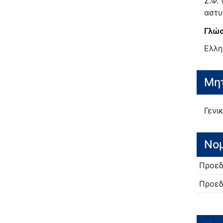
Σ.Φ.
αστυ
Γλώσ
Ελλη
Μητ
Γενι
Νο
Προεδ
Προεδ