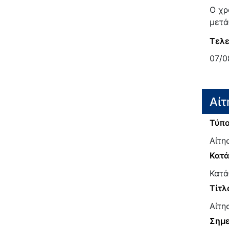
Ο χρ
μετά
Τελε
07/0
Αίτ
Τύπο
Αίτη
Κατ
Κατά
Τίτλ
Αίτη
Σημε