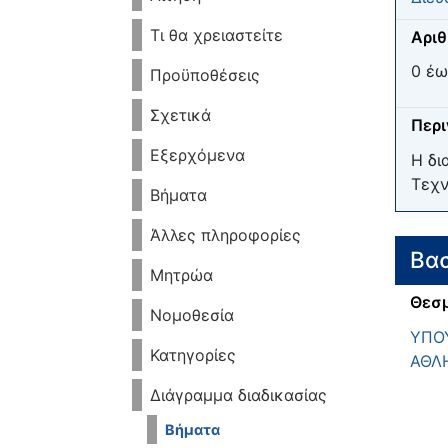
Τι θα χρειαστείτε
Αριθ
0 έω
Προϋποθέσεις
Σχετικά
Περ
Εξερχόμενα
Η δι
Τεχν
Βήματα
Άλλες πληροφορίες
Βασ
Μητρώα
Θεσμ
Νομοθεσία
ΥΠΟΥ
Κατηγορίες
ΑΘΛ
Διάγραμμα διαδικασίας
Βήματα