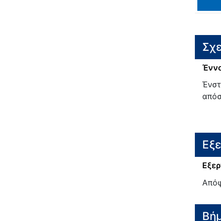
Σχε
Έννο
Ένστ
από
Εξ
Εξερ
Απόφ
Βή