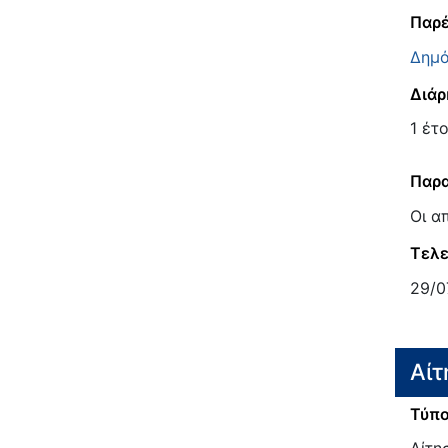
Παρέ
Δημό
Διάρ
1 έτ
Παρα
Οι α
Τελε
29/0
Αίτ
Τύπο