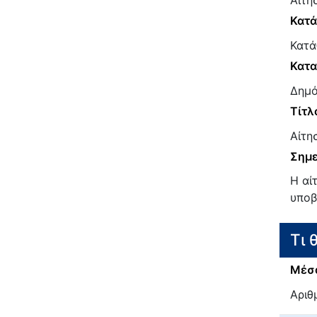
Αίτη
Κατ
Κατά
Κατα
Δημό
Τίτλ
Αίτη
Σημε
Η αί
υποβ
Τι 
Μέσα
Αριθ