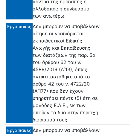
κέντρα της ημεδαπής ή
αλλοδαπής ή συνδυασμό
των ανωτέρω.
Δεν μπορούν να υποβάλλουν
Εργασιακές
αίτηση οι νεοδιόριστοι
εκπαιδευτικοί Ειδικής
Αγωγής και Εκπαίδευσης
των διατάξεων της παρ. 5α
του άρθρου 62 του ν.
4589/2019 (Α΄13), όπως
αντικαταστάθηκε από το
άρθρο 42 του ν. 4722/20
(Α΄177) που δεν έχουν
υπηρετήσει πέντε (5) έτη σε
μονάδες Ε.Α.Ε., εκ των
οποίων τα δύο στην περιοχή
διορισμού τους.
Δεν μπορούν να υποβάλλουν
Εργασιακές