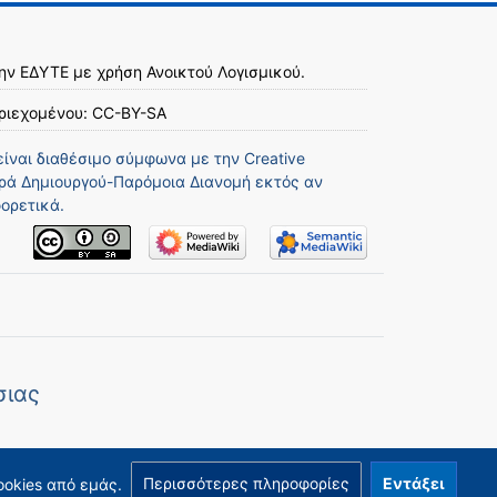
την
ΕΔΥΤΕ
με χρήση
Ανοικτού Λογισμικού
.
ριεχομένου:
CC-BY-SA
είναι διαθέσιμο σύμφωνα με την
Creative
ά Δημιουργού-Παρόμοια Διανομή
εκτός αν
ορετικά.
σιας
Περισσότερες πληροφορίες
Εντάξει
ookies από εμάς.