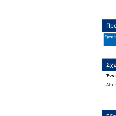
Προ
Εργασ
Σχε
Έννο
Αίτη