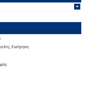
α
ελτη, Εισήγηση
φής