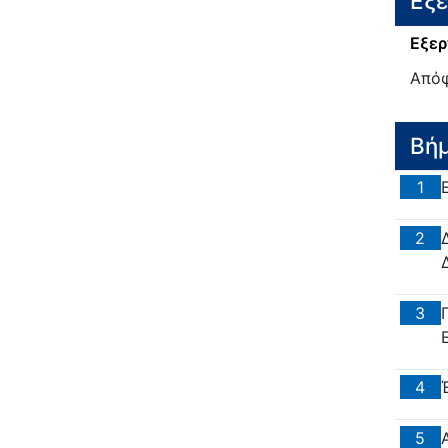
Εξ
Εξερ
Από
Βή
1
2
3
4
5