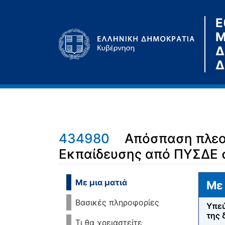
Ε
Μ
Δ
Δ
434980
Απόσπαση πλεο
Εκπαίδευσης από ΠΥΣΔΕ σ
Μετάβαση σε:
πλοήγηση
,
αναζήτηση
Με μια ματιά
Με 
Βασικές πληροφορίες
Υπεύ
της 
Τι θα χρειαστείτε