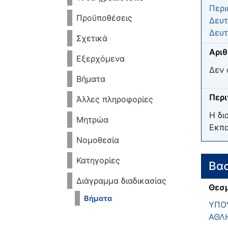
Περι
Προϋποθέσεις
Δευτ
Δευτ
Σχετικά
Αριθ
Εξερχόμενα
Δεν 
Βήματα
Περ
Άλλες πληροφορίες
Η δι
Μητρώα
Εκπα
Νομοθεσία
Κατηγορίες
Βασ
Διάγραμμα διαδικασίας
Θεσμ
Βήματα
ΥΠΟΥ
ΑΘΛ