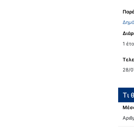
Παρέ
Δημό
Διάρ
1 έτ
Τελε
28/0
Τι 
Μέσα
Αριθ