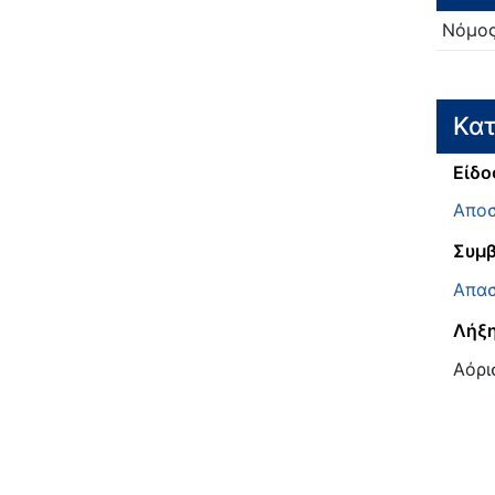
Νόμο
Κατ
Είδο
Αποσ
Συμβ
Απασ
Λήξη
Αόρι