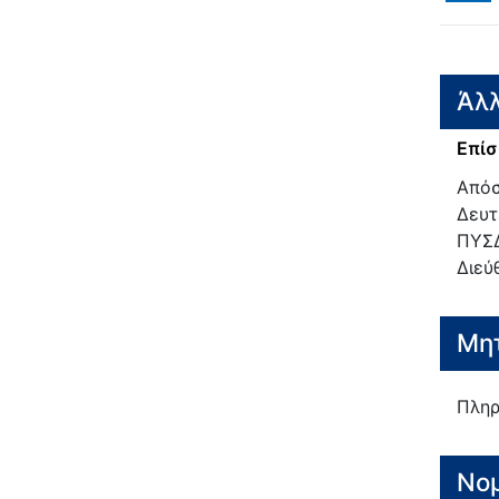
Άλλ
Επίσ
Απόσ
Δευτ
ΠΥΣΔ
Διεύ
Μητ
Πληρ
Νο