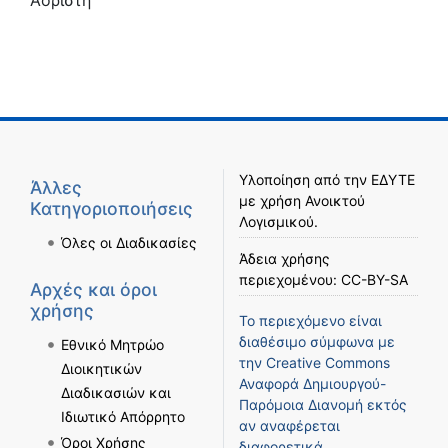
Αόριστη
Υλοποίηση από την
ΕΔΥΤΕ
Άλλες
με χρήση
Ανοικτού
Κατηγοριοποιήσεις
Λογισμικού
.
Όλες οι Διαδικασίες
Άδεια χρήσης
περιεχομένου:
CC-BY-SA
Αρχές και όροι
χρήσης
Το περιεχόμενο είναι
διαθέσιμο σύμφωνα με
Εθνικό Μητρώο
την
Creative Commons
Διοικητικών
Αναφορά Δημιουργού-
Διαδικασιών και
Παρόμοια Διανομή
εκτός
Ιδιωτικό Απόρρητο
αν αναφέρεται
Όροι Χρήσης
διαφορετικά.