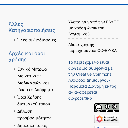
Υλοποίηση από την
ΕΔΥΤΕ
Άλλες
με χρήση
Ανοικτού
Κατηγοριοποιήσεις
Λογισμικού
.
Όλες οι Διαδικασίες
Άδεια χρήσης
περιεχομένου:
CC-BY-SA
Αρχές και όροι
χρήσης
Το περιεχόμενο είναι
διαθέσιμο σύμφωνα με
Εθνικό Μητρώο
την
Creative Commons
Διοικητικών
Αναφορά Δημιουργού-
Διαδικασιών και
Παρόμοια Διανομή
εκτός
Ιδιωτικό Απόρρητο
αν αναφέρεται
Όροι Χρήσης
διαφορετικά.
δικτυακού τόπου
Δήλωση
προσβασιμότητας
Δημόσιοι πόροι,