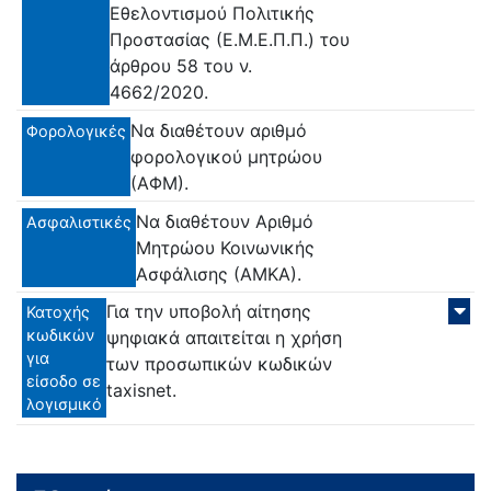
Εθελοντισμού Πολιτικής
Προστασίας (Ε.Μ.Ε.Π.Π.) του
άρθρου 58 του ν.
4662/2020.
Να διαθέτουν αριθμό
Φορολογικές
φορολογικού μητρώου
(ΑΦΜ).
Να διαθέτουν Αριθμό
Ασφαλιστικές
Μητρώου Κοινωνικής
Ασφάλισης (ΑΜΚΑ).
Για την υποβολή αίτησης
Κατοχής
κωδικών
ψηφιακά απαιτείται η χρήση
για
των προσωπικών κωδικών
είσοδο σε
taxisnet.
λογισμικό