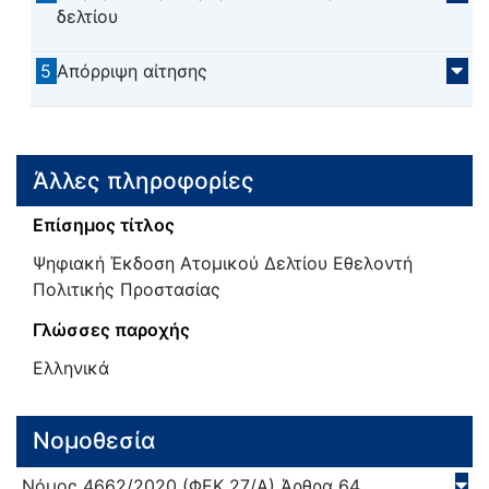
δελτίου
5
Απόρριψη αίτησης
Άλλες πληροφορίες
Επίσημος τίτλος
Ψηφιακή Έκδοση Ατομικού Δελτίου Εθελοντή
Πολιτικής Προστασίας
Γλώσσες παροχής
Ελληνικά
Νομοθεσία
Νόμος
4662/
2020
(ΦΕΚ 27/Α)
Άρθρα 64