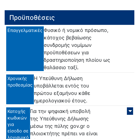
Προϋποθέσεις
Φυσικό ή νομικό πρόσωπο,
Επαγγελματικές
κάτοχος βεβαίωσης
συνδρομής νομίμων
προϋποθέσεων για
δραστηριοποίηση πλοίου ως
θαλάσσιο ταξί.
Η Υπεύθυνη Δήλωση
Χρονικής
προθεσμίας
υποβάλλεται εντός του
πρώτου εξαμήνου κάθε
ημερολογιακού έτους.
Για την ψηφιακή υποβολή
Κατοχής
κωδικών
της Υπεύθυνης Δήλωσης
για
μέσω της πύλης gov.gr ο
είσοδο σε
πλοιοκτήτης πρέπει να είναι
λογισμικό