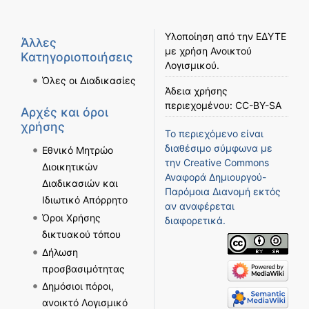
Υλοποίηση από την
ΕΔΥΤΕ
Άλλες
με χρήση
Ανοικτού
Κατηγοριοποιήσεις
Λογισμικού
.
Όλες οι Διαδικασίες
Άδεια χρήσης
περιεχομένου:
CC-BY-SA
Αρχές και όροι
χρήσης
Το περιεχόμενο είναι
διαθέσιμο σύμφωνα με
Εθνικό Μητρώο
την
Creative Commons
Διοικητικών
Αναφορά Δημιουργού-
Διαδικασιών και
Παρόμοια Διανομή
εκτός
Ιδιωτικό Απόρρητο
αν αναφέρεται
Όροι Χρήσης
διαφορετικά.
δικτυακού τόπου
Δήλωση
προσβασιμότητας
Δημόσιοι πόροι,
ανοικτό Λογισμικό