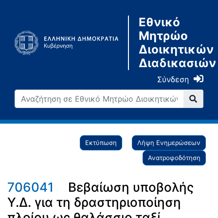
Εθνικό
Μητρώο
Διοικητικών
Διαδικασιών
Σύνδεση
Εκτύπωση
Λήψη Ενημερώσεων
Ανατροφοδότηση
706041
Βεβαίωση υποβολής
Υ.Δ. για τη δραστηριοποίηση
πλοίου ως θαλάσσιο ταξί