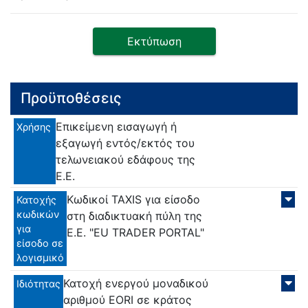
Εκτύπωση
Προϋποθέσεις
Επικείμενη εισαγωγή ή
Χρήσης
εξαγωγή εντός/εκτός του
τελωνειακού εδάφους της
Ε.Ε.
Κωδικοί TAXIS για είσοδο
Κατοχής
κωδικών
στη διαδικτυακή πύλη της
για
Ε.Ε. "EU TRADER PORTAL"
είσοδο σε
λογισμικό
Κατοχή ενεργού μοναδικού
Ιδιότητας
αριθμού EORI σε κράτος