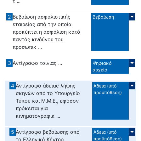
τ ...
2
Βεβαίωση ασφαλιστικής
Βεβαίωση
εταιρείας από την οποία
προκύπτει η ασφάλιση κατά
παντός κινδύνου του
προσωπικ ...
3
Αντίγραφο ταινίας ...
Ψηφιακό
αρχείο
4
Αντίγραφο άδειας λήψης
Άδεια (υπό
προϋπόθεση)
σκηνών από το Υπουργείο
Τύπου και Μ.Μ.Ε., εφόσον
πρόκειται για
κινηματογραφικ ...
5
Αντίγραφο βεβαίωσης από
Άδεια (υπό
προϋπόθεση)
το Ελληνικό Κέντρο