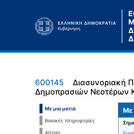
Ε
Μ
Δ
Δ
600145
Διασυνοριακή Π
Δημοπρασιών Νεοτέρων 
Μετάβαση σε:
πλοήγηση
,
αναζήτηση
Με μια ματιά
Με 
Βασικές πληροφορίες
Σημε
Αίτηση
Ενια