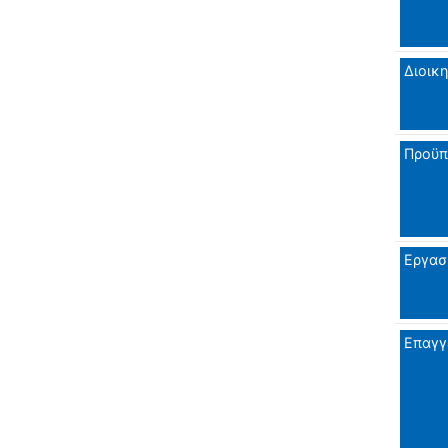
Διοικη
Προϋπ
Εργασ
Επαγγ