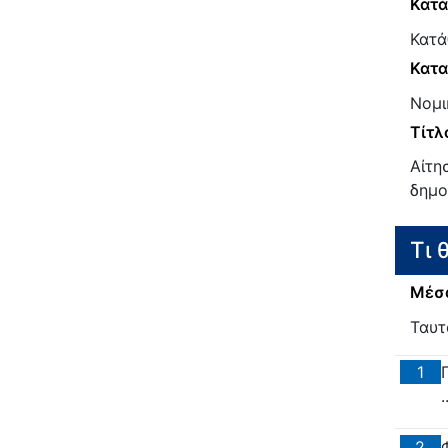
Κατ
Κατά
Κατα
Νομι
Τίτλ
Αίτη
δημο
Τι 
Μέσα
Ταυτ
1
.
2