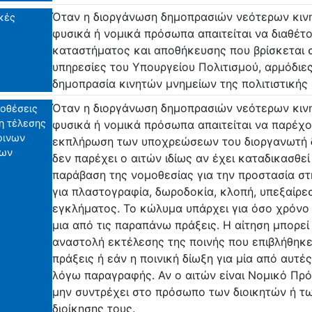
Όταν η διοργάνωση δημοπρασιών νεότερων κινη
κές
φυσικά ή νομικά πρόσωπα απαιτείται να διαθέ
καταστήματος και αποθήκευσης που βρίσκεται 
υπηρεσίες του Υπουργείου Πολιτισμού, αρμόδιε
δημοπρασία κινητών μνημείων της πολιτιστικής
Όταν η διοργάνωση δημοπρασιών νεότερων κινη
οθέσεις
η τέλεσης
φυσικά ή νομικά πρόσωπα απαιτείται να παρέχο
οινων
εκπλήρωση των υποχρεώσεων του διοργανωτή 
ων
δεν παρέχει ο αιτών ιδίως αν έχει καταδικασθε
παράβαση της νομοθεσίας για την προστασία στ
για πλαστογραφία, δωροδοκία, κλοπή, υπεξαίρ
εγκλήματος. Το κώλυμα υπάρχει για όσο χρόνο ε
μια από τις παραπάνω πράξεις. Η αίτηση μπορεί
αναστολή εκτέλεσης της ποινής που επιβλήθηκε
πράξεις ή εάν η ποινική δίωξη για μία από αυτέ
λόγω παραγραφής. Αν ο αιτών είναι Νομικό Πρ
μην συντρέχει στο πρόσωπο των διοικητών ή 
διοίκησης τους.