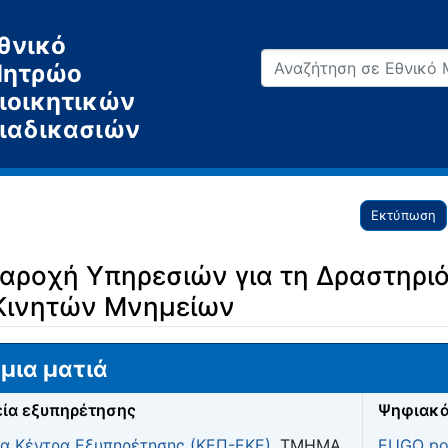
θνικό
ητρώο
ιοικητικών
ιαδικασιών
Εκτύπωση
αροχή Υπηρεσιών για τη Δραστηριό
Κινητών Μνημείων
μια ματιά
ία εξυπηρέτησης
Ψηφιακά
ία Κέντρα Εξυπηρέτησης (ΚΕΠ-ΕΚΕ)
, ΤΜΗΜΑ
EUGO por