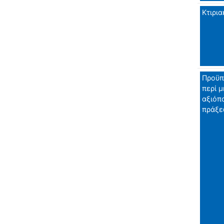
Κτιρια
Προϋπ
περί μ
αξιόπ
πράξε