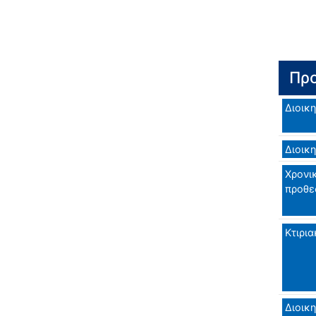
Προ
Διοικη
Διοικη
Χρονι
προθε
Κτιρια
Διοικη