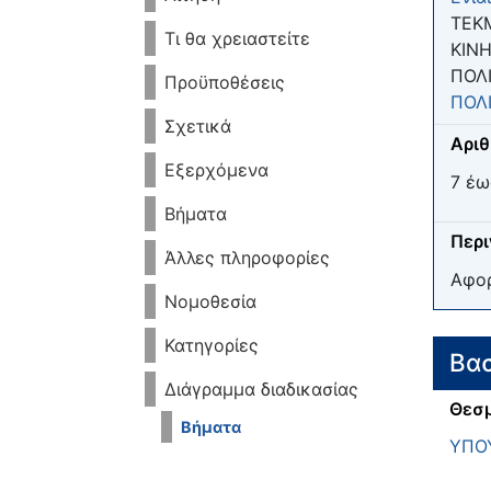
ΤΕΚ
Τι θα χρειαστείτε
ΚΙΝ
ΠΟΛ
Προϋποθέσεις
ΠΟΛ
Σχετικά
Αριθ
Εξερχόμενα
7 έω
Βήματα
Περ
Άλλες πληροφορίες
Αφορ
Νομοθεσία
Κατηγορίες
Βασ
Διάγραμμα διαδικασίας
Θεσμ
Βήματα
ΥΠΟ