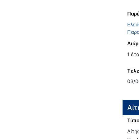
Παρέ
Ελεύ
Παρο
Διάρ
1 έτ
Τελε
03/0
Αίτ
Τύπο
Αίτη