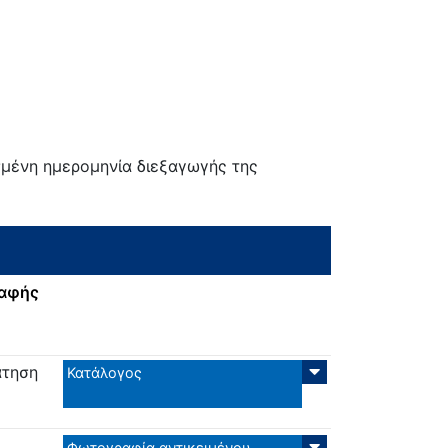
σμένη ημερομηνία διεξαγωγής της
ραφής
άτηση
Κατάλογος
Φωτογραφία αντικειμένου