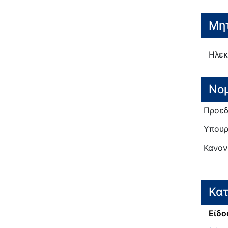
Μητ
Ηλεκ
Νο
Προεδ
Υπουρ
Κανον
Κατ
Είδο