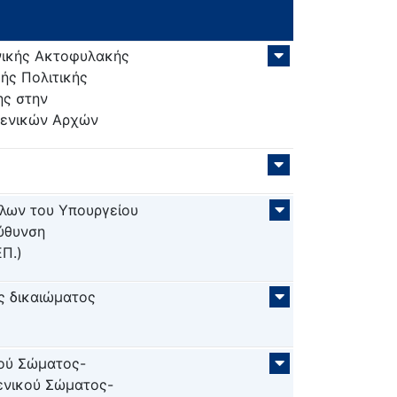
νικής Ακτοφυλακής
ής Πολιτικής
ης στην
μενικών Αρχών
ήλων του Υπουργείου
εύθυνση
ΕΠ.)
ς δικαιώματος
κού Σώματος-
ενικού Σώματος-