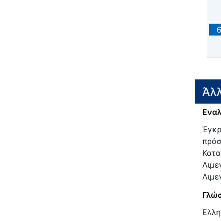
Άλλ
Εναλ
Έγκρ
πρόσ
Κατα
Λιμε
Λιμε
Γλώσ
Ελλη