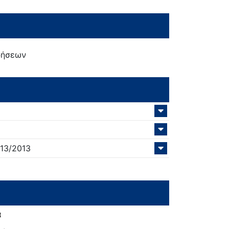
ρήσεων
13/
2013
α