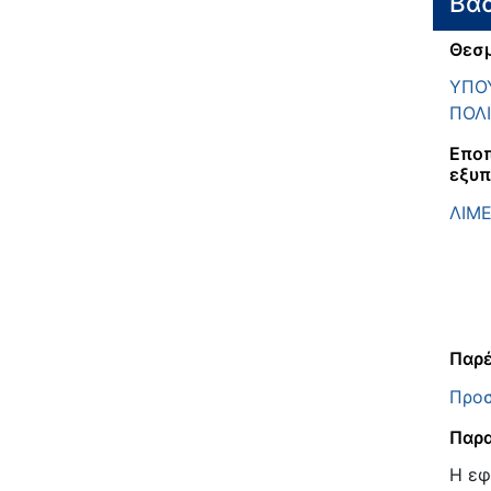
Βασ
Θεσμ
ΥΠΟΥ
ΠΟΛΙ
Εποπ
εξυπ
ΛΙΜ
Παρέ
Προσ
Παρα
Η εφ