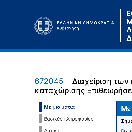
Ε
Μ
Δ
Δ
672045
Διαχείριση τω
καταχώρισης Επιθεωρήσ
Μετάβαση σε:
πλοήγηση
,
αναζήτηση
Με μια ματιά
Με 
Βασικές πληροφορίες
Σημε
Αίτηση
Γενι