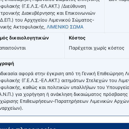
φυλακής (Γ.Ε.Λ.Σ.-ΕΛ.ΑΚΤ.) /Διεύθυνση
τρονικής Διακυβέρνησης και Επικοινωνιών
.Δ.ΕΠ.) του Αρχηγείου Λιμενικού Σώματος-
νικής Ακτοφυλακής,
ΛΙΜΕΝΙΚΟ ΣΩΜΑ
μός δικαιολογητικών
Κόστος
απαιτούνται
Παρέχεται χωρίς κόστος
ιγραφή
αδικασία αφορά στην έγκριση από τη Γενική Επιθεώρηση 
φυλακής (Γ.Ε.Λ.Σ.-ΕΛ.ΑΚΤ.) αιτημάτων Στελεχών του Λιμ
φυλακής, καθώς και πολιτικών υπαλλήλων του Υπουργείου
Α.Ν.Π.) για χορήγηση ή ανάκληση δικαιώματος πρόσβαση
χώρισης Επιθεωρήσεων-Παρατηρήσεων Λιμενικών Αρχών 
ναρχείων).