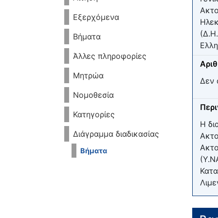
Ακτο
Εξερχόμενα
Ηλεκ
(Δ.Η
Βήματα
Ελλη
Άλλες πληροφορίες
Αριθ
Μητρώα
Δεν 
Νομοθεσία
Περ
Κατηγορίες
Η δι
Διάγραμμα διαδικασίας
Ακτο
Ακτο
Βήματα
(Υ.Ν
Κατα
Λιμε