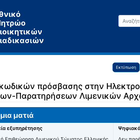
θνικό
ητρώο
ιοικητικών
ιαδικασιών
Εκτύπωση
ν κωδικών πρόσβασης στην Ηλεκτρ
εων-Παρατηρήσεων Λιμενικών Αρ
μια ματιά
ία εξυπηρέτησης
Ψηφιακά
κή Επιθεώρηση Λιμενικού Σώματος Ελληνικής
Δεν παρ