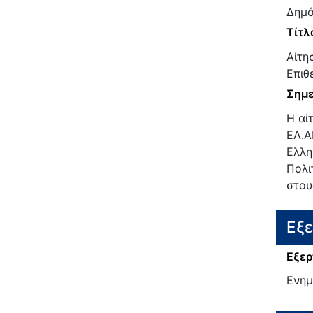
Δημό
Τίτλ
Αίτη
Επιθ
Σημε
Η αί
ΕΛ.Α
Ελλη
Πολι
στου
Εξ
Εξερ
Ενη