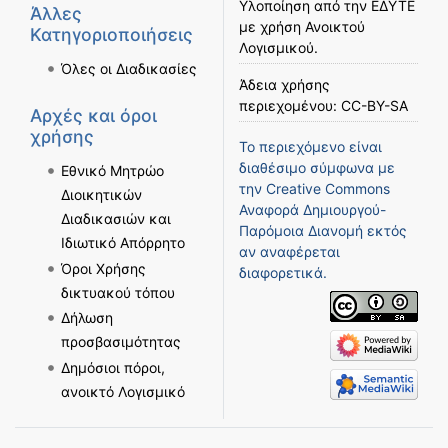
Υλοποίηση από την
ΕΔΥΤΕ
Άλλες
με χρήση
Ανοικτού
Κατηγοριοποιήσεις
Λογισμικού
.
Όλες οι Διαδικασίες
Άδεια χρήσης
περιεχομένου:
CC-BY-SA
Αρχές και όροι
χρήσης
Το περιεχόμενο είναι
διαθέσιμο σύμφωνα με
Εθνικό Μητρώο
την
Creative Commons
Διοικητικών
Αναφορά Δημιουργού-
Διαδικασιών και
Παρόμοια Διανομή
εκτός
Ιδιωτικό Απόρρητο
αν αναφέρεται
Όροι Χρήσης
διαφορετικά.
δικτυακού τόπου
Δήλωση
προσβασιμότητας
Δημόσιοι πόροι,
ανοικτό Λογισμικό