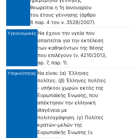
ημερομηνία γέννησης
θεωρείται η 1η Ιανουαρίου
του έτους γέννησης (άρθρο
6 παρ. 4 του ν. 3528/2007).
Να έχουν την υγεία που
Υγειονομικές
απαιτείται για την εκτέλεση
των καθηκόντων της θέσης
που επιλέγουν (ν. 4210/2013,
αρ. 7, παρ. 1).
Να είναι: (α) ΄Ελληνες
Υπηκοότητας
πολίτες. (β) Έλληνες πολίτες
- υπήκοοι χωρών εκτός της
Ευρωπαϊκής Ένωσης, που
απέκτησαν την ελληνική
ιθαγένεια με
πολιτογράφηση. (γ) Πολίτες
κρατών-μελών της
Ευρωπαϊκής Ένωσης (ν.