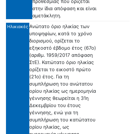
προθεσμίας που ορίζεται
στην ίδια απόφαση και είναι
αμετάκλητη.
Ανώτατο όριο ηλικίας των
Ηλικιακές
υποψηφίων, κατά το χρόνο
διορισμού, ορίζεται το
εξηκοστό έβδομο έτος (67ο)
(αριθμ. 1959/2017 απόφαση
ΣτΕ). Κατώτατο όριο ηλικίας
ορίζεται το εικοστό πρώτο
(21ο) έτος. Για τη
συμπλήρωση του ανώτατου
ορίου ηλικίας ως ημερομηνία
γέννησης θεωρείται η 31η
Δεκεμβρίου του έτους
γέννησης, ενώ για τη
συμπλήρωση του κατώτατου
ορίου ηλικίας, ως