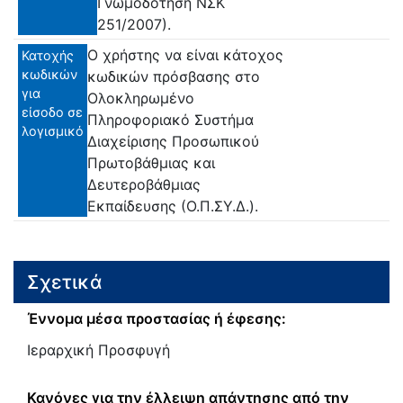
Γνωμοδότηση ΝΣΚ
251/2007).
Ο χρήστης να είναι κάτοχος
Κατοχής
κωδικών
κωδικών πρόσβασης στο
για
Ολοκληρωμένο
είσοδο σε
Πληροφοριακό Συστήμα
λογισμικό
Διαχείρισης Προσωπικού
Πρωτοβάθμιας και
Δευτεροβάθμιας
Εκπαίδευσης (Ο.Π.ΣΥ.Δ.).
Σχετικά
Έννομα μέσα προστασίας ή έφεσης:
Ιεραρχική Προσφυγή
Κανόνες για την έλλειψη απάντησης από την