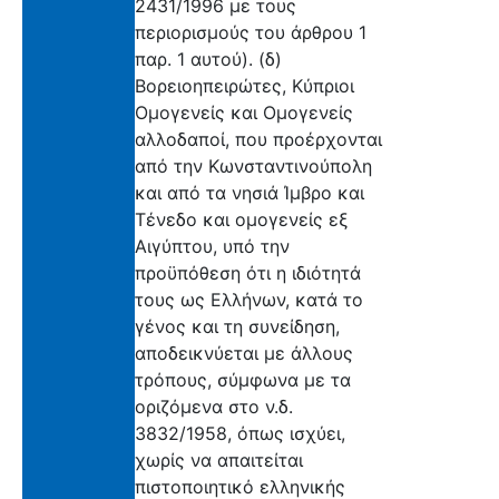
2431/1996 με τους
περιορισμούς του άρθρου 1
παρ. 1 αυτού). (δ)
Βορειοηπειρώτες, Κύπριοι
Ομογενείς και Ομογενείς
αλλοδαποί, που προέρχονται
από την Κωνσταντινούπολη
και από τα νησιά Ίμβρο και
Τένεδο και ομογενείς εξ
Αιγύπτου, υπό την
προϋπόθεση ότι η ιδιότητά
τους ως Ελλήνων, κατά το
γένος και τη συνείδηση,
αποδεικνύεται με άλλους
τρόπους, σύμφωνα με τα
οριζόμενα στο ν.δ.
3832/1958, όπως ισχύει,
χωρίς να απαιτείται
πιστοποιητικό ελληνικής