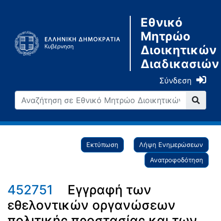
Εθνικό
Μητρώο
Διοικητικών
Διαδικασιών
Σύνδεση
Εκτύπωση
Λήψη Ενημερώσεων
Ανατροφοδότηση
452751
Εγγραφή των
εθελοντικών οργανώσεων
πολιτικής προστασίας και των