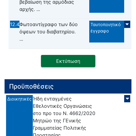
βεβαίωση της αρμόδιας
αρχής. ...
12.4
Φωτοαντίγραφο των δύο
Ταυτοποιητικό
έγγραφο
όψεων του διαβατηρίου.
...
Εκτύπωση
Προϋποθέσεις
Ήδη ενταγμένες
Διοικητικές
Εθελοντικές Οργανώσεις
στο προ του Ν. 4662/2020
Μητρώο της ΓΕνικής
Γραμματείας Πολιτικής
Προστασίας.