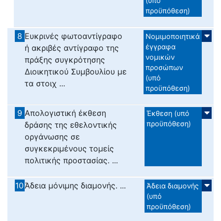
(υπό
προϋπόθεση)
8
Ευκρινές φωτοαντίγραφο
Νομιμοποιητικά
έγγραφα
ή ακριβές αντίγραφο της
νομικών
πράξης συγκρότησης
προσώπων
Διοικητικού Συμβουλίου με
(υπό
τα στοιχ ...
προϋπόθεση)
9
Απολογιστική έκθεση
Έκθεση (υπό
προϋπόθεση)
δράσης της εθελοντικής
οργάνωσης σε
συγκεκριμένους τομείς
πολιτικής προστασίας. ...
10
Άδεια μόνιμης διαμονής. ...
Άδεια διαμονής
(υπό
προϋπόθεση)