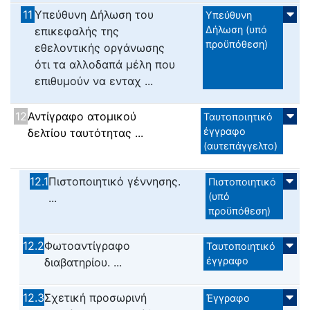
11
Υπεύθυνη Δήλωση του
Υπεύθυνη
Δήλωση (υπό
επικεφαλής της
προϋπόθεση)
εθελοντικής οργάνωσης
ότι τα αλλοδαπά μέλη που
επιθυμούν να ενταχ ...
12
Αντίγραφο ατομικού
Ταυτοποιητικό
έγγραφο
δελτίου ταυτότητας ...
(αυτεπάγγελτο)
12.1
Πιστοποιητικό γέννησης.
Πιστοποιητικό
(υπό
...
προϋπόθεση)
12.2
Φωτοαντίγραφο
Ταυτοποιητικό
έγγραφο
διαβατηρίου. ...
12.3
Σχετική προσωρινή
Έγγραφο