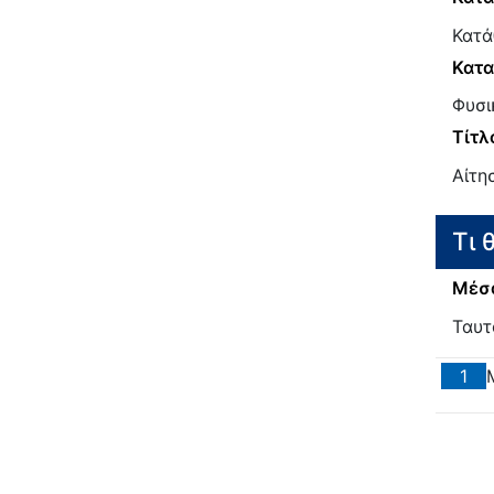
Κατά
Κατα
Φυσι
Τίτλ
Αίτη
Τι 
Μέσα
Ταυτ
1