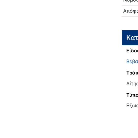
Απόφ
Κατ
Είδο
Βεβα
Τρόπ
Αίτη
Τύπ
Εξω