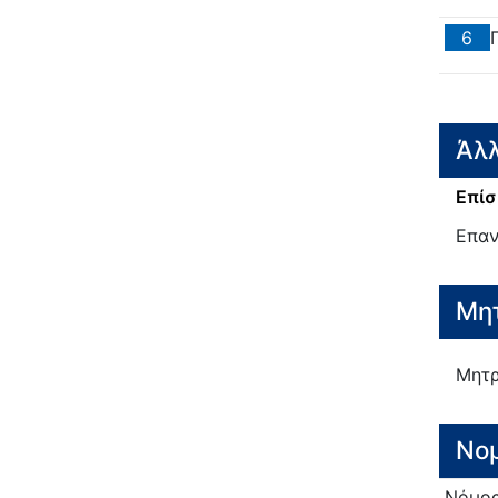
6
Άλλ
Επίσ
Επαν
Μητ
Μητρ
Νο
Νόμο