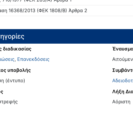
αση
16368/
2013
(ΦΕΚ 1808/Β)
Άρθρα 2
ηγορίες
ς διαδικασίας
Έναυσμ
ιώσεις
,
Επανεκδόσεις
Αιτούμεν
ος υποβολής
Συμβάντ
ση (έντυπο)
Αδειοδο
ος
Λήξη Δι
στρεφής
Αόριστη