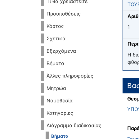
Τι θα χρειαστείτε
ΤΟΥ
Προϋποθέσεις
Αριθ
Κόστος
1
Σχετικά
Περ
Εξερχόμενα
Η δι
φθορ
Βήματα
Άλλες πληροφορίες
Βασ
Μητρώα
Θεσμ
Νομοθεσία
ΥΠΟ
Κατηγορίες
Διάγραμμα διαδικασίας
Παρέ
Βήματα
Ξενα