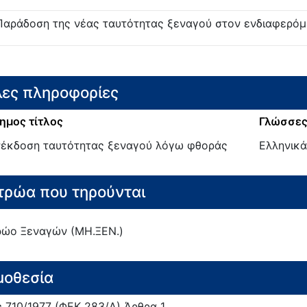
Παράδοση της νέας ταυτότητας ξεναγού στον ενδιαφερό
ες πληροφορίες
ημος τίτλος
Γλώσσες
έκδοση ταυτότητας ξεναγού λόγω φθοράς
Ελληνικά
ρώα που τηρούνται
ώο Ξεναγών (ΜΗ.ΞΕΝ.)
μοθεσία
ς
710/
1977
(ΦΕΚ 283/Α)
Άρθρα 1