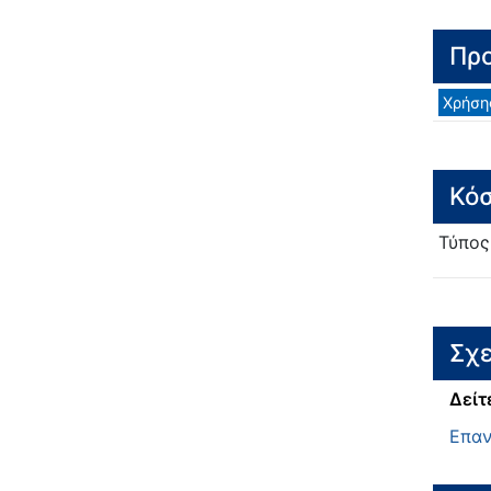
Προ
Χρήση
Κόσ
Τύπος
Σχε
Δείτ
Επαν