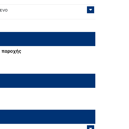
μενο
 παροχής