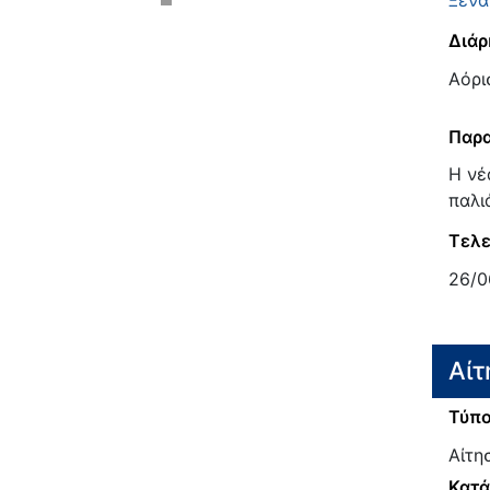
Διάρ
Αόρι
Παρα
Η νέ
παλι
Τελε
26/0
Αίτ
Τύπο
Αίτη
Κατ