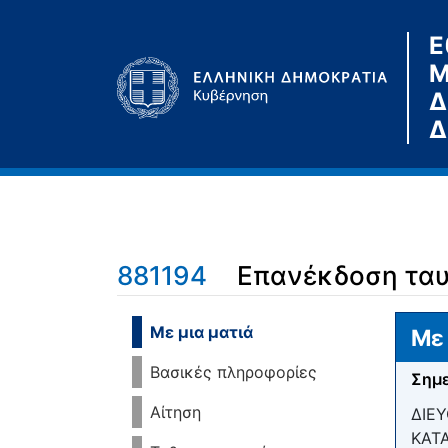
Ε
Μ
Δ
Δ
881194
Επανέκδοση ταυ
Μετάβαση σε:
πλοήγηση
,
αναζήτηση
Με μια ματιά
Με 
Βασικές πληροφορίες
Σημε
Αίτηση
ΔΙΕΥ
ΚΑΤ