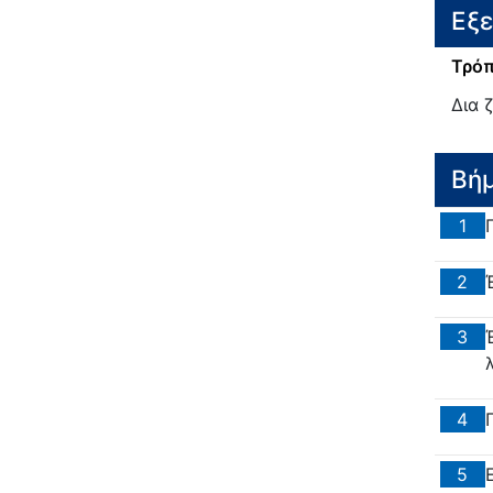
Εξ
Τρόπ
Δια 
Βή
1
2
3
4
5