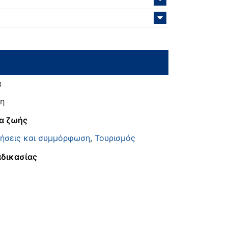
α
η
α ζωής
τήσεις και συμμόρφωση
,
Τουρισμός
αδικασίας