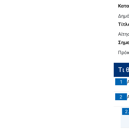
Κατα
Δημό
Τίτλ
Αίτη
Σημε
Πρόκ
Τι 
1
2
2.