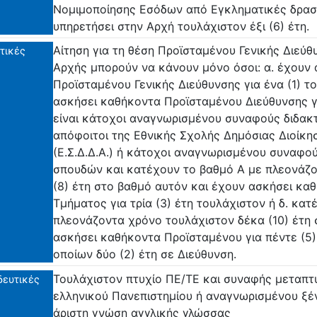
Νομιμοποίησης Εσόδων από Εγκληματικές δραστ
υπηρετήσει στην Αρχή τουλάχιστον έξι (6) έτη.
Αίτηση για τη θέση Προϊσταμένου Γενικής Διεύ
τικές
Αρχής μπορούν να κάνουν μόνο όσοι: α. έχουν
Προϊσταμένου Γενικής Διεύθυνσης για ένα (1) τ
ασκήσει καθήκοντα Προϊσταμένου Διεύθυνσης για
είναι κάτοχοι αναγνωρισμένου συναφούς διδακ
απόφοιτοι της Εθνικής Σχολής Δημόσιας Διοίκη
(Ε.Σ.Δ.Δ.Α.) ή κάτοχοι αναγνωρισμένου συναφο
σπουδών και κατέχουν το βαθμό Α με πλεονάζ
(8) έτη στο βαθμό αυτόν και έχουν ασκήσει κ
Τμήματος για τρία (3) έτη τουλάχιστον ή δ. κα
πλεονάζοντα χρόνο τουλάχιστον δέκα (10) έτη 
ασκήσει καθήκοντα Προϊσταμένου για πέντε (5)
οποίων δύο (2) έτη σε Διεύθυνση.
Τουλάχιστον πτυχίο ΠΕ/ΤΕ και συναφής μεταπτ
δευτικές
ελληνικού Πανεπιστημίου ή αναγνωρισμένου ξέ
άριστη γνώση αγγλικής γλώσσας