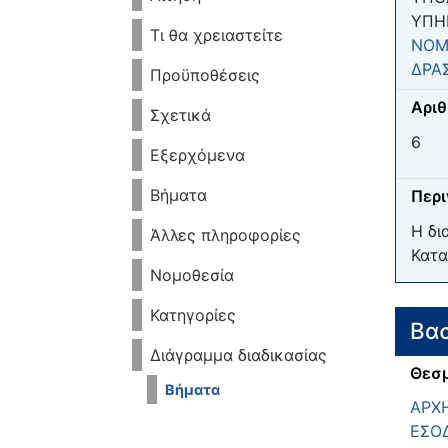
ΥΠΗ
Τι θα χρειαστείτε
ΝΟΜ
ΔΡΑ
Προϋποθέσεις
Αριθ
Σχετικά
6
Εξερχόμενα
Βήματα
Περ
Η δι
Άλλες πληροφορίες
Κατα
Νομοθεσία
Κατηγορίες
Βασ
Διάγραμμα διαδικασίας
Θεσμ
Βήματα
ΑΡΧ
ΕΣΟ