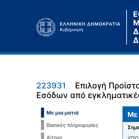
Ε
Μ
Δ
Δ
223931
Επιλογή Προϊστ
Εσόδων από εγκληματικέ
Μετάβαση σε:
πλοήγηση
,
αναζήτηση
Με μια ματιά
Με 
Βασικές πληροφορίες
Σημε
Αίτηση
ΥΠΟ