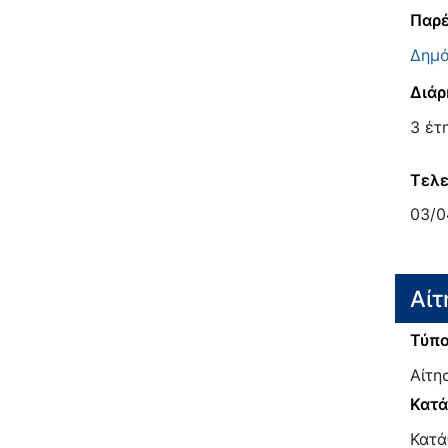
Παρέ
Δημό
Διάρ
3 έτ
Τελε
03/0
Αίτ
Τύπο
Αίτη
Κατ
Κατά