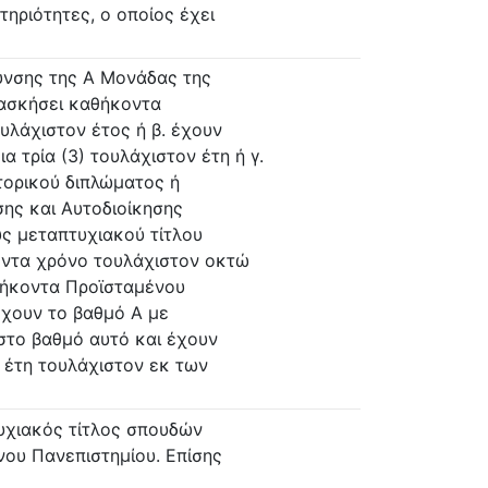
ηριότητες, ο οποίος έχει
θυνσης της Α Μονάδας της
 ασκήσει καθήκοντα
ουλάχιστον έτος ή β. έχουν
 τρία (3) τουλάχιστον έτη ή γ.
τορικού διπλώματος ή
σης και Αυτοδιοίκησης
ύς μεταπτυχιακού τίτλου
οντα χρόνο τουλάχιστον οκτώ
αθήκοντα Προϊσταμένου
τέχουν το βαθμό Α με
στο βαθμό αυτό και έχουν
 έτη τουλάχιστον εκ των
υχιακός τίτλος σπουδών
νου Πανεπιστημίου. Επίσης