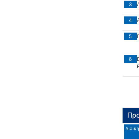
3
4
5
6
Προ
Διοικη