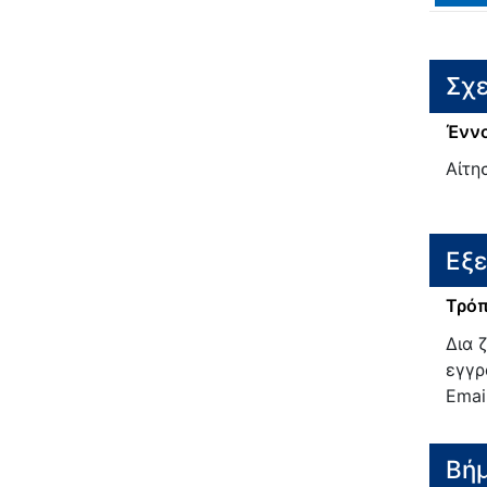
Σχε
Έννο
Αίτη
Εξ
Τρόπ
Δια 
εγγρ
Emai
Βή