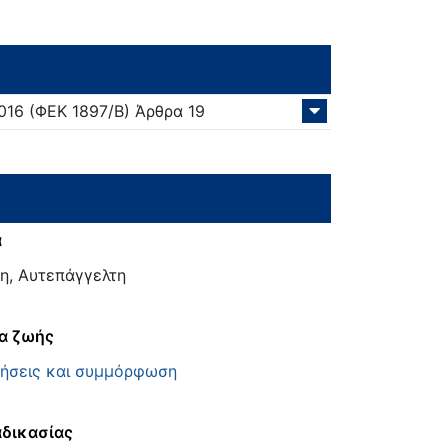
016
(ΦΕΚ 1897/Β)
Άρθρα 19
α
η, Αυτεπάγγελτη
α ζωής
τήσεις και συμμόρφωση
αδικασίας