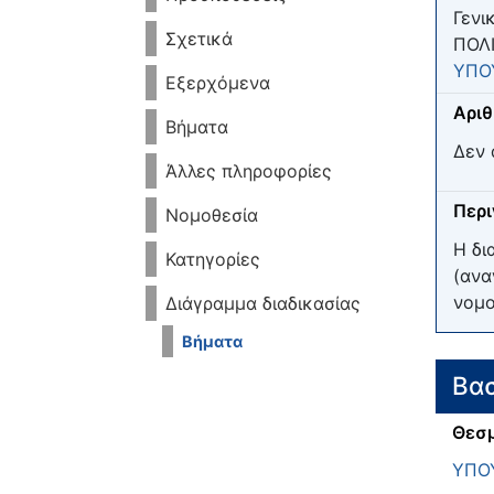
Γενι
Σχετικά
ΠΟΛΙ
ΥΠΟ
Εξερχόμενα
Αριθ
Βήματα
Δεν 
Άλλες πληροφορίες
Περ
Νομοθεσία
Η δι
Κατηγορίες
(ανα
νομο
Διάγραμμα διαδικασίας
Βήματα
Βασ
Θεσμ
ΥΠΟ