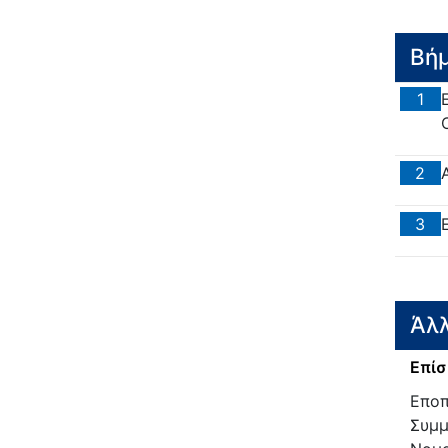
Βή
1
2
3
Άλλ
Επίσ
Εποπ
Συμμ