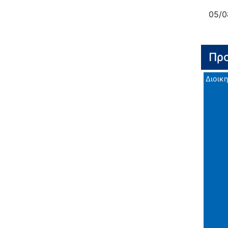
05/0
Προ
Διοικη