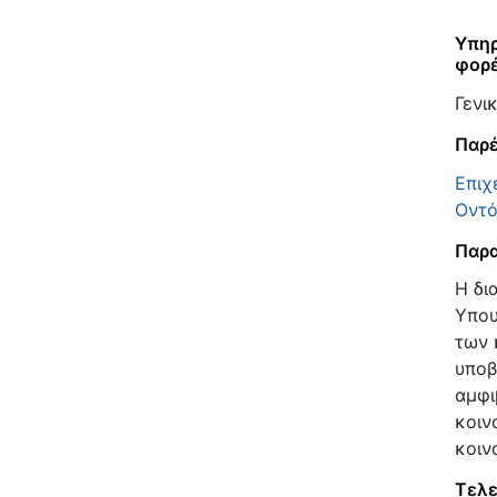
Υπηρ
φορ
Γενι
Παρέ
Επιχ
Οντό
Παρα
Η δι
Υπου
των 
υποβ
αμφι
κοιν
κοιν
Τελε