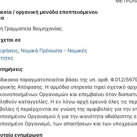
ΜΕΤΡΟΛ
εσία / οργανική μονάδα εποπτευόμενου
έα
κή Γραμματεία Βιομηχανίας.
χεται σε
ειρήσεις
,
Νομικά Πρόσωπα – Νομικές
τητες
τηρήσεις
αδικασια παραγματοποιείται βάσει της υπ. αριθ. Φ.01.2/5
ργικής Απόφασης. Η αρμόδια υπηρεσία τηρεί σχετικό αρ
κοινοποιημένων Οργανισμών και επεμβαίνει όταν διαπιστ
ληθούν καταγγελίες. Η εν λόγω αρχή ερευνά όλες τις περι
βολίες ή περιέρχονται σε γνώση της αμφιβολίες για την 
οποιημένου Οργανισμού ή για την ικανότητα αδιάλειπτης
οποιημένο Οργανισμό, των απαιτήσεων και των υποχρεώσ
υταία ενημέρωση