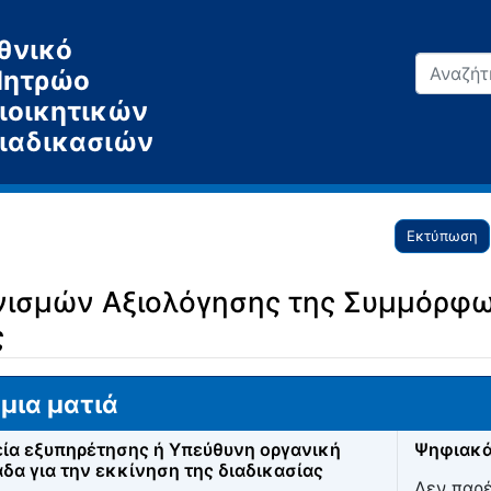
θνικό
ητρώο
ιοικητικών
ιαδικασιών
Εκτύπωση
νισμών Αξιολόγησης της Συμμόρφω
ς
μια ματιά
ία εξυπηρέτησης ή Υπεύθυνη οργανική
Ψηφιακά
δα για την εκκίνηση της διαδικασίας
Δεν παρ