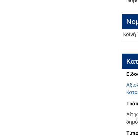
Νομο
Νο
Κοινή
Κατ
Είδο
Αξιο
Κατα
Τρόπ
Αίτη
δημό
Τύπ