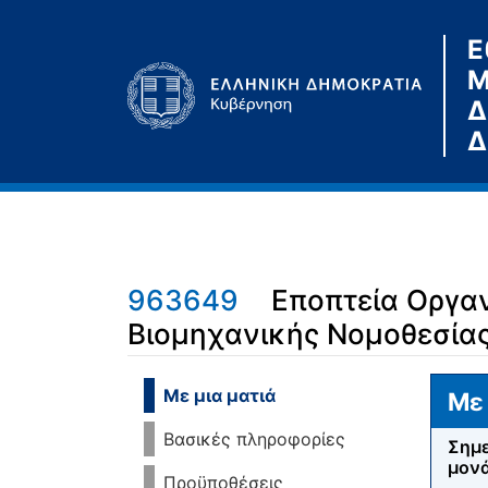
Ε
Μ
Δ
Δ
963649
Εποπτεία Οργα
Βιομηχανικής Νομοθεσία
Μετάβαση σε:
πλοήγηση
,
αναζήτηση
Με μια ματιά
Με 
Βασικές πληροφορίες
Σημε
μονά
Προϋποθέσεις