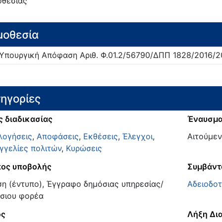
θεσίας
μοθεσία
 Υπουργική Απόφαση
Αριθ. Φ.01.2/56790/ΔΠΠ 1828/2016/
2
ηγορίες
ς διαδικασίας
Έναυσμ
λογήσεις
,
Αποφάσεις
,
Εκθέσεις
,
Έλεγχοι
,
Αιτούμεν
γγελίες πολιτών
,
Κυρώσεις
ος υποβολής
Συμβάντ
ση (έντυπο), Έγγραφο δημόσιας υπηρεσίας/
Αδειοδο
σιου φορέα
ος
Λήξη Δι