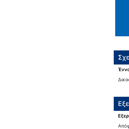
Σχε
Έννο
Δικα
Εξ
Εξερ
Απόφ